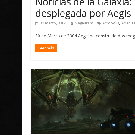
Noticias de la Galaxi
desplegada por Aegis
,
30 marzo, 3304
Magnaram
Acropolis
Aden T
30 de Marzo de 3304 Aegis ha construido dos megan
Leer más