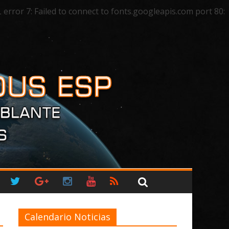
ror 7: Failed to connect to fonts.googleapis.com port 80:
Calendario Noticias