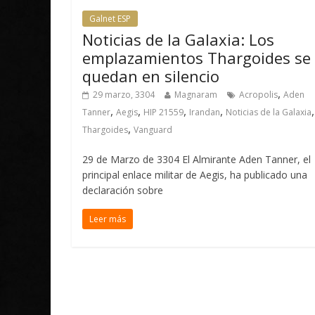
Galnet ESP
Noticias de la Galaxia: Los
emplazamientos Thargoides se
quedan en silencio
,
29 marzo, 3304
Magnaram
Acropolis
Aden
,
,
,
,
,
Tanner
Aegis
HIP 21559
Irandan
Noticias de la Galaxia
,
Thargoides
Vanguard
29 de Marzo de 3304 El Almirante Aden Tanner, el
principal enlace militar de Aegis, ha publicado una
declaración sobre
Leer más