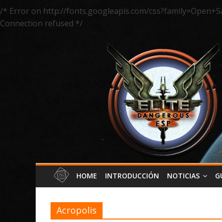
/* Error on http://fonts.googleapis.com/css?family=Open+S
Connection refused */
HOME
INTRODUCCIÓN
NOTICIAS
G
Acropolis