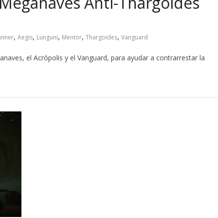
a: Meganaves Anti-Thargoides
,
,
,
,
,
anner
Aegis
Lunguni
Mentor
Thargoides
Vanguard
aves, el Acrópolis y el Vanguard, para ayudar a contrarrestar la