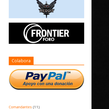
Colabora
Comandantes
(11)