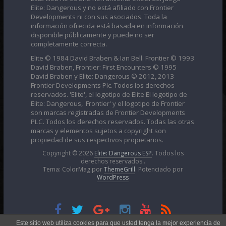
Elite: Dangerous y no está afiliado con Frontier
Developments ni con sus asociados. Toda la
información ofrecida está basada en información
disponible públicamente y puede no ser
completamente correcta.
Elite © 1984 David Braben & Ian Bell. Frontier © 1993
David Braben, Frontier: First Encounters © 1995
David Braben y Elite: Dangerous © 2012, 2013
Frontier Developments Plc. Todos los derechos
reservados. 'Elite', el logotipo de Elite El logotipo de
Elite: Dangerous, 'Frontier' y el logotipo de Frontier
son marcas registradas de Frontier Developments
PLC. Todos los derechos reservados. Todas las otras
marcas y elementos sujetos a copyright son
propiedad de sus respectivos propietarios.
Copyright © 2026
Elite: Dangerous ESP
. Todos los
derechos reservados..
Tema: ColorMag por
ThemeGrill
. Potenciado por
WordPress
Esta obra está bajo una
Licencia Creative Commons
Este sitio web utiliza cookies para que usted tenga la mejor experiencia de