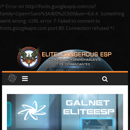
/* Error on http://fonts.googleapis.com/css?
family=Open+Sans%3A400%2C600&ver=6.6.4 : Something
went wrong: cURL error 7: Failed to connect to
fonts.googleapis.com port 80: Connection refused */