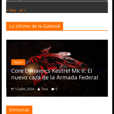
« May
Jul »
Lo último de la Galaxia!
Desarrollo
Not
Elite Dang
actualizaci
Operations
ynamics Kestrel Mk II: El
numerosas
 caza de la Armada Federal
4 julio, 2026
 2026
Txus
0
Emisoras