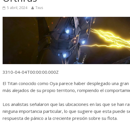
Diario de Desarrollo de
Initiati
Mayo de 2026
5 abril, 2024
Txus
14 abril, 202
28 mayo, 2026
Txus
0
3310-04-04T00:00:00.000Z
El Titan conocido como Oya parece haber desplegado una gran 
más alejados de su propio territorio, rompiendo el comportam
Los analistas señalaron que las ubicaciones en las que se han r
ninguna importancia particular, lo que sugiere que esta puede 
respuesta de pánico a la creciente presión sobre su flota.