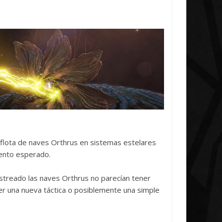
ve Concludes
Unica
6
Txus
0
7 abril, 2026
Txus
0
flota de naves Orthrus en sistemas estelares
iento esperado.
astreado las naves Orthrus no parecían tener
ser una nueva táctica o posiblemente una simple