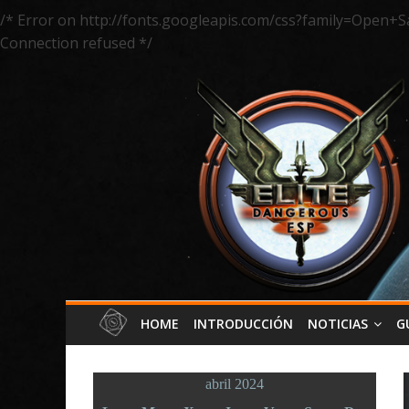
/* Error on http://fonts.googleapis.com/css?family=Open+S
Connection refused */
HOME
INTRODUCCIÓN
NOTICIAS
G
abril 2024