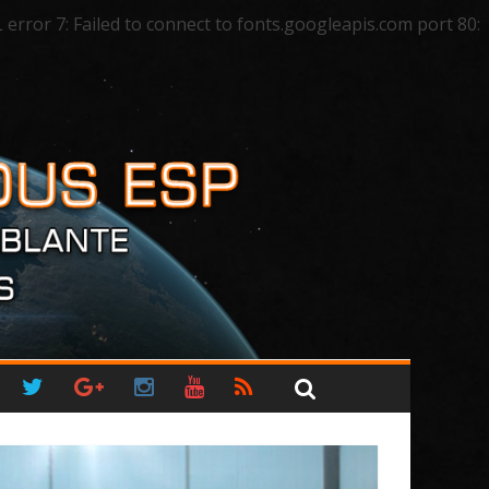
ror 7: Failed to connect to fonts.googleapis.com port 80: