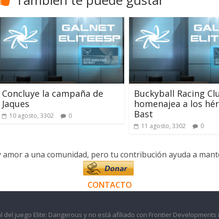
Concluye la campaña de
Buckyball Racing Cl
Jaques
homenajea a los hé
Bast
10 agosto, 3302
0
11 agosto, 3302
0
y amor a una comunidad, pero tu contribución ayuda a manten
CONTACTO
l del juego Elite: Dangerous y no está afiliado con Frontier Developments 