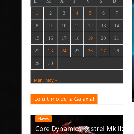
L
M
X
J
V
S
D
1
2
3
4
5
6
7
8
9
10
11
12
13
14
15
16
17
18
19
20
21
22
23
24
25
26
27
28
29
30
« Mar
May »
Lo último de la Galaxia!
Desarrollo
Noticias
Elite Dangerous recibe la
actualización 4.4.0: llega
las Operations, el vehícu
cs Kestrel Mk II: