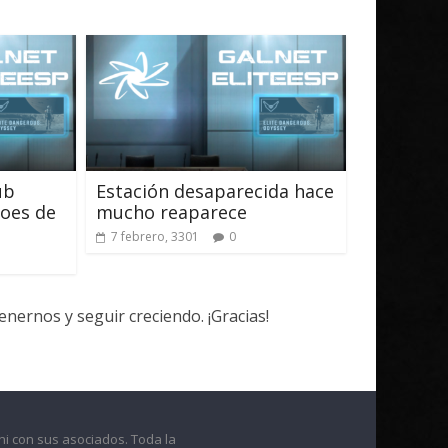
ub
Estación desaparecida hace
roes de
mucho reaparece
7 febrero, 3301
0
ernos y seguir creciendo. ¡Gracias!
ni con sus asociados. Toda la