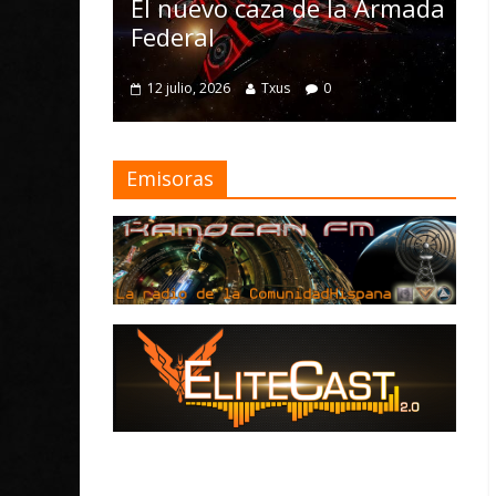
Nomad y numerosas
za de la Armada
mejoras
4 julio, 2026
Txus
0
Txus
0
Emisoras