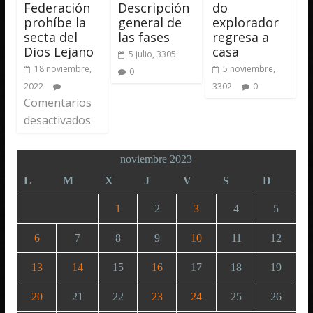
Federación
Descripción
do
prohíbe la
general de
explorador
secta del
las fases
regresa a
Dios Lejano
casa
5 julio, 3305
18 noviembre,
5 noviembre,
0
2022
3302
0
Comentarios
desactivados
noviembre 2023
L
M
X
J
V
S
D
1
2
3
4
5
6
7
8
9
10
11
12
13
14
15
16
17
18
19
20
21
22
23
24
25
26