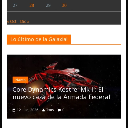
27
28
29
30
« Oct
Dic »
Lo último de la Galaxia!
Desarrollo
Noticias
Elite Dangerous recibe l
actualización 4.4.0: lleg
Operations, el vehículo
el Mk II: El
numerosas mejoras
rmada Federal
4 julio, 2026
Txus
0