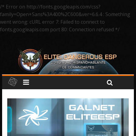
/* Error on http://fonts.googleapis.com/css?
family=Open+Sans%3A400%2C600&ver=6.6.4 : Something
went wrong: cURL error 7: Failed to connect to
fonts.googleapis.com port 80: Connection refused */