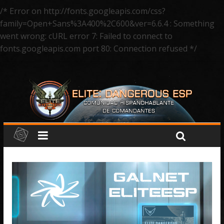
/* Error on http://fonts.googleapis.com/css?
family=Open+Sans%3A400%2C600&ver=6.6.4 : Something
went wrong: cURL error 7: Failed to connect to
fonts.googleapis.com port 80: Connection refused */