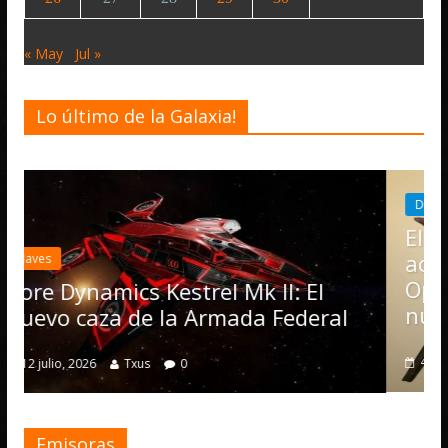
« May
Jul »
Lo último de la Galaxia!
Desarrollo
Noticias
Elite Dangerous recibe la
actualización 4.4.0: llegan la
Operations, el vehículo Noma
II: El
numerosas mejoras
 Federal
4 julio, 2026
Txus
0
Emisoras