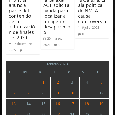
anuncia
ACT solicita
ala política
parte del
ayuda para
de NMLA
contenido
localizar a
causa
de la
un agente
controversia
actualizació
desaparecid
6 julio, 2021
n de finales
o
0
del 2020
25 marzo,
28 diciembre,
2021
0
3305
0
febrero 2023
L
M
X
J
V
S
D
1
2
3
4
5
6
7
8
9
10
11
12
13
14
15
16
17
18
19
20
21
22
23
24
25
26