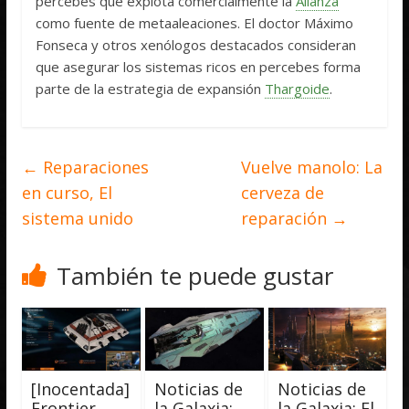
percebes que explota comercialmente la
Alianza
como fuente de metaaleaciones. El doctor Máximo
Fonseca y otros xenólogos destacados consideran
que asegurar los sistemas ricos en percebes forma
parte de la estrategia de expansión
Thargoide
.
←
Reparaciones
Vuelve manolo: La
en curso, El
cerveza de
sistema unido
reparación
→
También te puede gustar
[Inocentada]
Noticias de
Noticias de
Frontier
la Galaxia:
la Galaxia: El