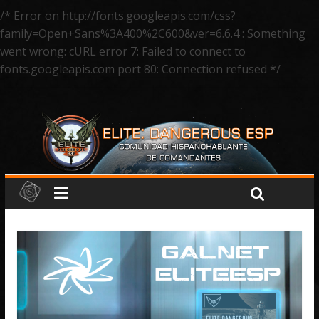
/* Error on http://fonts.googleapis.com/css?
family=Open+Sans%3A400%2C600&ver=6.6.4 : Something
went wrong: cURL error 7: Failed to connect to
fonts.googleapis.com port 80: Connection refused */