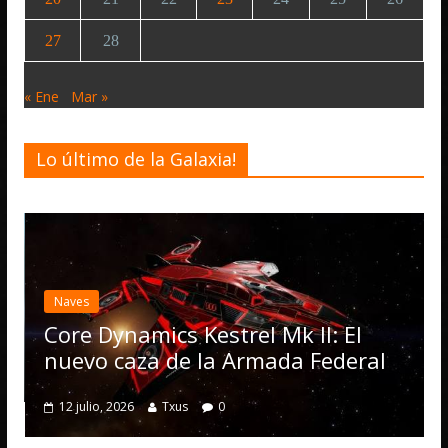
27
28
« Ene
Mar »
Lo último de la Galaxia!
Desarrollo
Not
Elite Dang
actualizaci
Operations
ynamics Kestrel Mk II: El
numerosas
 caza de la Armada Federal
4 julio, 2026
 2026
Txus
0