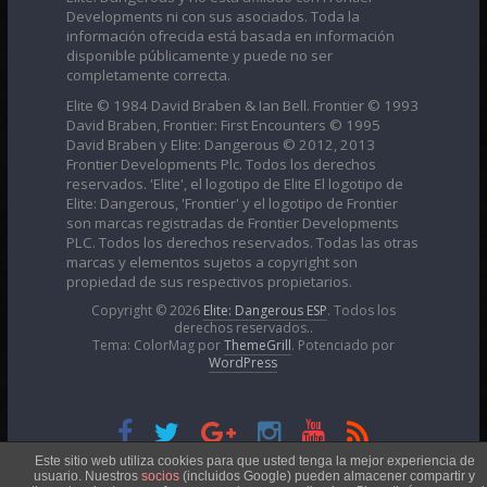
Developments ni con sus asociados. Toda la
información ofrecida está basada en información
disponible públicamente y puede no ser
completamente correcta.
Elite © 1984 David Braben & Ian Bell. Frontier © 1993
David Braben, Frontier: First Encounters © 1995
David Braben y Elite: Dangerous © 2012, 2013
Frontier Developments Plc. Todos los derechos
reservados. 'Elite', el logotipo de Elite El logotipo de
Elite: Dangerous, 'Frontier' y el logotipo de Frontier
son marcas registradas de Frontier Developments
PLC. Todos los derechos reservados. Todas las otras
marcas y elementos sujetos a copyright son
propiedad de sus respectivos propietarios.
Copyright © 2026
Elite: Dangerous ESP
. Todos los
derechos reservados..
Tema: ColorMag por
ThemeGrill
. Potenciado por
WordPress
Esta obra está bajo una
Licencia Creative Commons
Este sitio web utiliza cookies para que usted tenga la mejor experiencia de
usuario. Nuestros
socios
(incluidos Google) pueden almacener compartir y