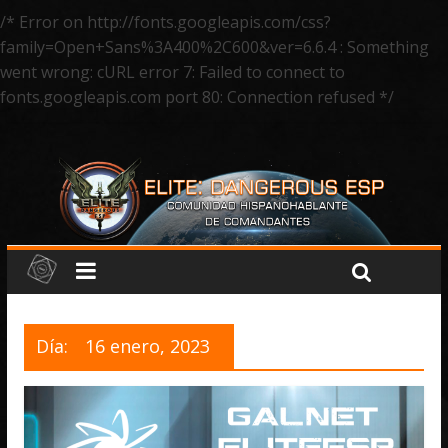
/* Error on http://fonts.googleapis.com/css?
family=Open+Sans%3A400%2C600&ver=6.6.4 : Something
went wrong: cURL error 7: Failed to connect to
fonts.googleapis.com port 80: Connection refused */
Día:
16 enero, 2023