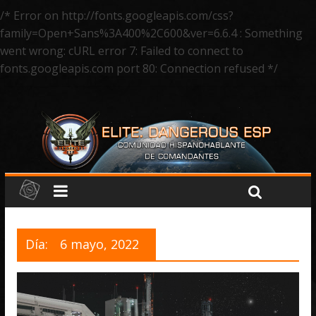
/* Error on http://fonts.googleapis.com/css?
family=Open+Sans%3A400%2C600&ver=6.6.4 : Something
went wrong: cURL error 7: Failed to connect to
fonts.googleapis.com port 80: Connection refused */
Día:
6 mayo, 2022