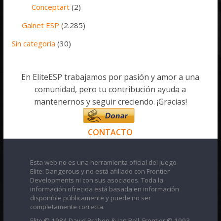
Conceptart
(2)
Galnet ESP
(2.285)
Sin categoría
(30)
En EliteESP trabajamos por pasión y amor a una
comunidad, pero tu contribución ayuda a
mantenernos y seguir creciendo. ¡Gracias!
CONTACTO
Esta web no es una herramienta oficial del juego
Elite: Dangerous y no está afiliado con Frontier
Developments ni con sus asociados. Toda la
información ofrecida está basada en información
disponible públicamente y puede no ser
completamente correcta.
Elite © 1984 David Braben & Ian Bell. Frontier © 1993