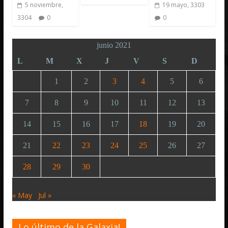
5 noviembre,
19 mayo, 3303
3304
0
0
junio 2021
L
M
X
J
V
S
D
1
2
3
4
5
6
7
8
9
10
11
12
13
14
15
16
17
18
19
20
21
22
23
24
25
26
27
28
29
30
« May
Jul »
Lo último de la Galaxia!