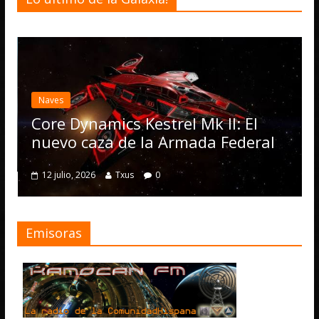
Desarroll
Elite 
actual
Naves
Operat
ore Dynamics Kestrel Mk II: El
numer
uevo caza de la Armada Federal
4 julio, 
12 julio, 2026
Txus
0
Emisoras