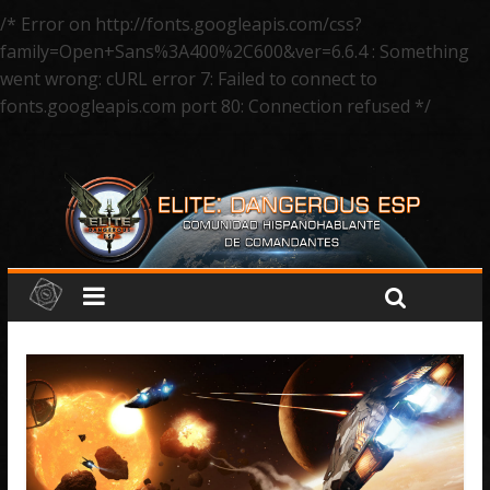
/* Error on http://fonts.googleapis.com/css?
family=Open+Sans%3A400%2C600&ver=6.6.4 : Something
went wrong: cURL error 7: Failed to connect to
fonts.googleapis.com port 80: Connection refused */