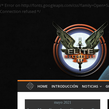
/* Error on http://fonts.googleapis.com/css?family=Open+S
Connection refused */
HOME
INTRODUCCIÓN
NOTICIAS
G
mayo 2021