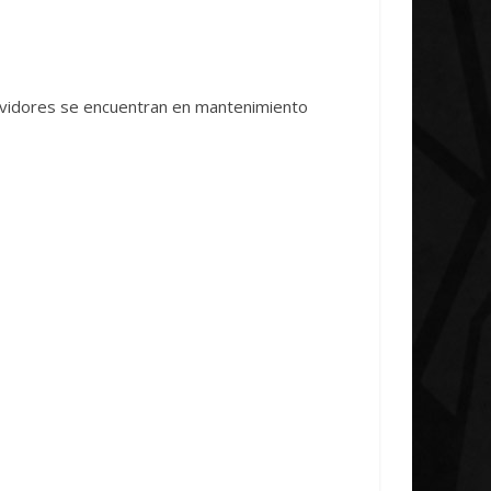
ida Unica Research
investigación del Ra
ive Concludes
Unica
2026
Txus
0
7 abril, 2026
Txus
0
rvidores se encuentran en mantenimiento