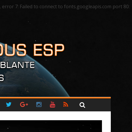
ror 7: Failed to connect to fonts.googleapis.com port 80: