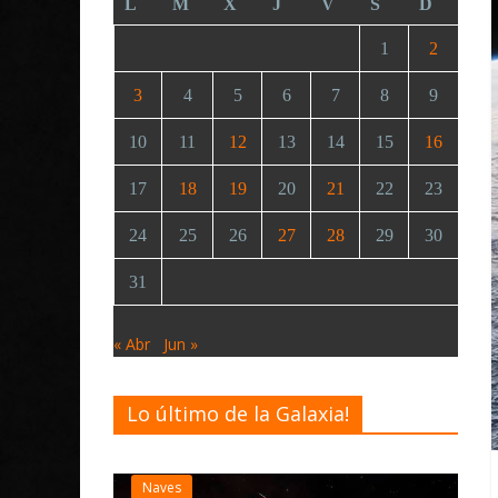
L
M
X
J
V
S
D
1
2
3
4
5
6
7
8
9
10
11
12
13
14
15
16
17
18
19
20
21
22
23
24
25
26
27
28
29
30
31
« Abr
Jun »
Lo último de la Galaxia!
Desarrollo
Noticias
Elite Dangerous recibe 
actualización 4.4.0: lle