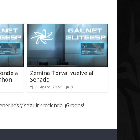
ponde a
Zemina Torval vuelve al
ahon
Senado
11 enero, 2024
0
ernos y seguir creciendo. ¡Gracias!