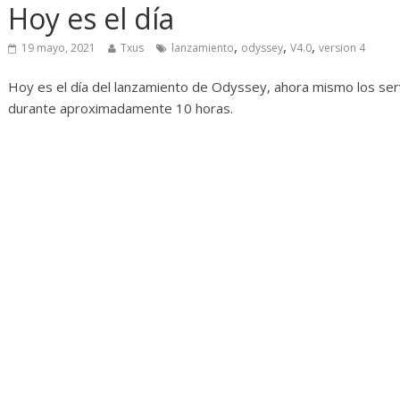
Hoy es el día
ulo
Desarrollo
Noticias
Radico
Diario de Desarrollo de
Initiat
,
,
,
19 mayo, 2021
Txus
lanzamiento
odyssey
V4.0
version 4
Mayo de 2026
14 abril, 
Hoy es el día del lanzamiento de Odyssey, ahora mismo los se
durante aproximadamente 10 horas.
28 mayo, 2026
Txus
0