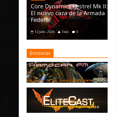
las Operations, el vehíc
ics Kestrel Mk II:
Nomad y numerosas
caza de la Armada
mejoras
4 julio, 2026
Txus
0
Txus
0
Emisoras