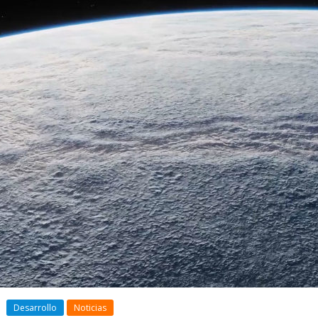
la
Desarrollo
Noticias
gan
Galnet ESP