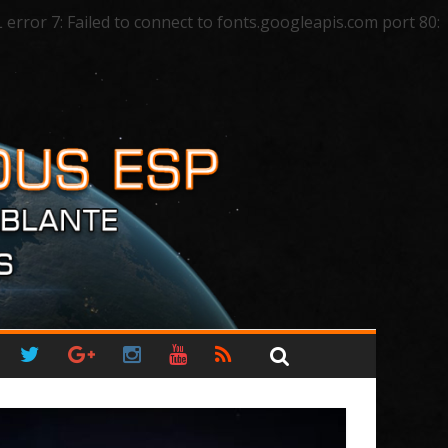
ror 7: Failed to connect to fonts.googleapis.com port 80: