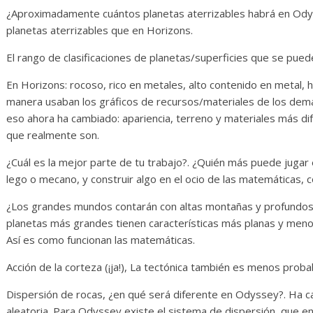
¿Aproximadamente cuántos planetas aterrizables habrá en Ody
planetas aterrizables que en Horizons.
El rango de clasificaciones de planetas/superficies que se pued
En Horizons: rocoso, rico en metales, alto contenido en metal, h
manera usaban los gráficos de recursos/materiales de los dem
eso ahora ha cambiado: apariencia, terreno y materiales más di
que realmente son.
¿Cuál es la mejor parte de tu trabajo?. ¿Quién más puede jugar
lego o mecano, y construir algo en el ocio de las matemáticas, 
¿Los grandes mundos contarán con altas montañas y profundos 
planetas más grandes tienen características más planas y menos
Así es como funcionan las matemáticas.
Acción de la corteza (¡ja!), La tectónica también es menos pro
Dispersión de rocas, ¿en qué será diferente en Odyssey?. Ha 
aleatoria. Para Odyssey existe el sistema de dispersión, que en