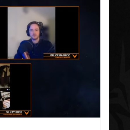
Galnet ESP
Noticias
Concluye la iniciativa de
a Research
investigación del Radicoida
ludes
Unica