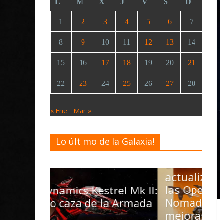
L
M
X
J
V
S
D
1
2
3
4
5
6
7
8
9
10
11
12
13
14
15
16
17
18
19
20
21
22
23
24
25
26
27
28
« Ene
Mar »
Lo último de la Galaxia!
Desarrollo
Noticias
Elite Dangerous recibe la
actualización 4.4.0: llegan
las Operations, el vehículo
D
rel Mk II:
Nomad y numerosas
D
la Armada
mejoras
M