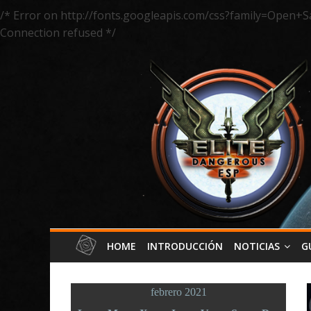
/* Error on http://fonts.googleapis.com/css?family=Open+S
Connection refused */
HOME
INTRODUCCIÓN
NOTICIAS
G
febrero 2021