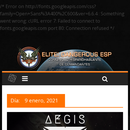
/* Error on http://fonts.googleapis.com/css?
family=Open+Sans%3A400%2C600&ver=6.6.4 : Something
went wrong: cURL error 7: Failed to connect to
fonts.googleapis.com port 80: Connection refused */
Día:
9 enero, 2021