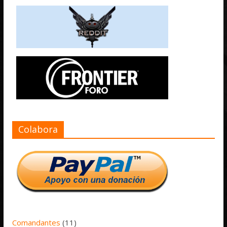
Colabora
Comandantes
(11)