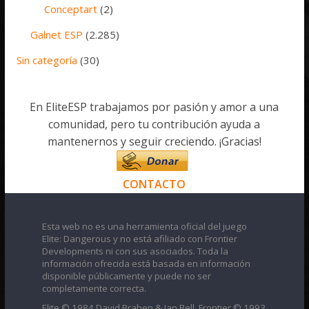
Conceptart
(2)
Galnet ESP
(2.285)
Sin categoría
(30)
En EliteESP trabajamos por pasión y amor a una
comunidad, pero tu contribución ayuda a
mantenernos y seguir creciendo. ¡Gracias!
CONTACTO
Esta web no es una herramienta oficial del juego
Elite: Dangerous y no está afiliado con Frontier
Developments ni con sus asociados. Toda la
información ofrecida está basada en información
disponible públicamente y puede no ser
completamente correcta.
Elite © 1984 David Braben & Ian Bell. Frontier © 1993