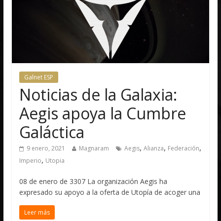
Galnet ESP
Noticias de la Galaxia:
Aegis apoya la Cumbre
Galáctica
,
,
,
9 enero, 2021
Magnaram
Aegis
Alianza
Federación
,
Imperio
Utopia
08 de enero de 3307 La organización Aegis ha
expresado su apoyo a la oferta de Utopía de acoger una
Leer más