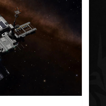
Galnet ESP
Noticias
Concluye la iniciativa de
a Research
investigación del Radicoida