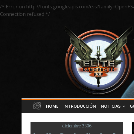
/* Error on http://fonts.googleapis.com/css?family=Open+S
Connection refused */
HOME
INTRODUCCIÓN
NOTICIAS
G
diciembre 3306