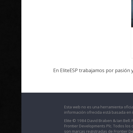
En EliteESP trabajamos por pasión 
Esta web no es una herramienta oficia
información ofrecida está basada en 
Elite © 1984 David Braben & Ian Bell.
Frontier Developments Plc. Todos los der
son marcas registradas de Frontier D