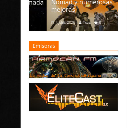
Nomad y numerosas
D
la Armada
mejoras
M
4 julio, 2026
Txus
0
Emisoras