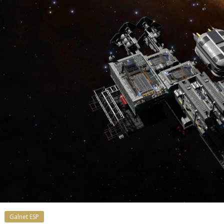
Galnet ESP
Noticias
esarrollo
Noticias
Radicoida Unic
Galnet ESP