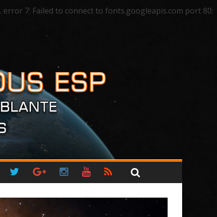
ror 7: Failed to connect to fonts.googleapis.com port 80: