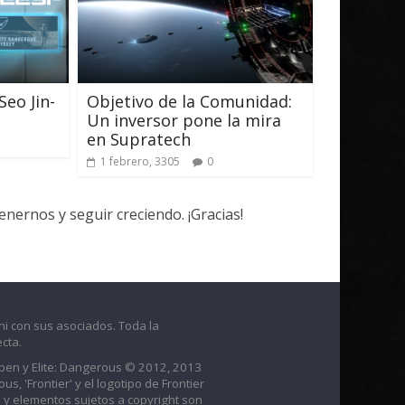
eo Jin-
Objetivo de la Comunidad:
Un inversor pone la mira
en Supratech
1 febrero, 3305
0
ernos y seguir creciendo. ¡Gracias!
ni con sus asociados. Toda la
cta.
raben y Elite: Dangerous © 2012, 2013
us, 'Frontier' y el logotipo de Frontier
 y elementos sujetos a copyright son