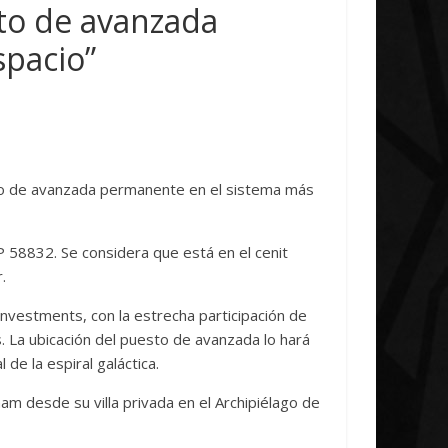
ludes
Unica
sto de avanzada
spacio”
0
7 abril, 2026
Txus
0
to de avanzada permanente en el sistema más
P 58832. Se considera que está en el cenit
.
Investments, con la estrecha participación de
s. La ubicación del puesto de avanzada lo hará
de la espiral galáctica.
ham desde su villa privada en el Archipiélago de