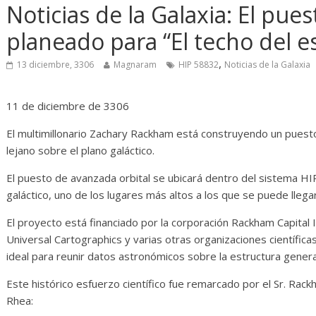
iario de Desarrollo de
Initiative Conc
Noticias de la Galaxia: El pue
ayo de 2026
planeado para “El techo del e
14 abril, 2026
Txus
28 mayo, 2026
Txus
0
,
13 diciembre, 3306
Magnaram
HIP 58832
Noticias de la Galaxia
11 de diciembre de 3306
El multimillonario Zachary Rackham está construyendo un pues
lejano sobre el plano galáctico.
El puesto de avanzada orbital se ubicará dentro del sistema HI
galáctico, uno de los lugares más altos a los que se puede llegar
El proyecto está financiado por la corporación Rackham Capital 
Universal Cartographics y varias otras organizaciones científica
ideal para reunir datos astronómicos sobre la estructura general 
Este histórico esfuerzo científico fue remarcado por el Sr. Rack
Rhea: