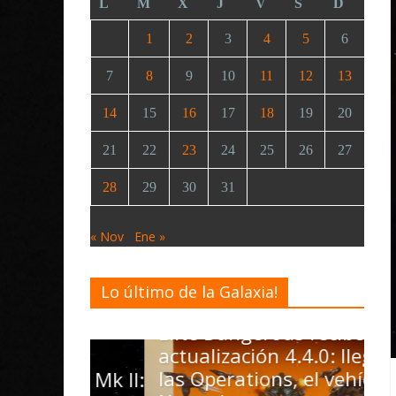
L
M
X
J
V
S
D
1
2
3
4
5
6
7
8
9
10
11
12
13
14
15
16
17
18
19
20
21
22
23
24
25
26
27
28
29
30
31
« Nov
Ene »
Lo último de la Galaxia!
Desarrollo
Noticias
Elite Dangerous recibe la
actualización 4.4.0: llegan
las Operations, el vehículo
D
rel Mk II: