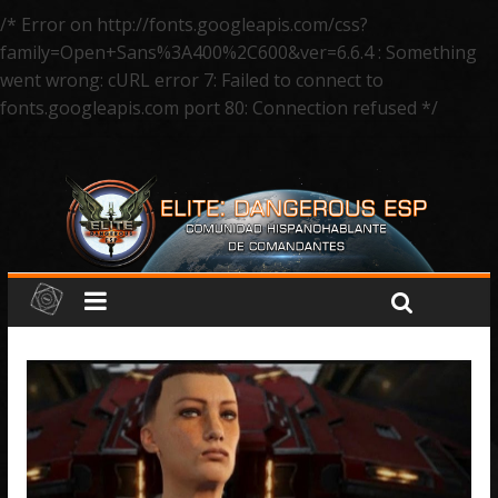
/* Error on http://fonts.googleapis.com/css?
family=Open+Sans%3A400%2C600&ver=6.6.4 : Something
went wrong: cURL error 7: Failed to connect to
fonts.googleapis.com port 80: Connection refused */