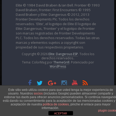
Elite © 1984 David Braben & Ian Bell. Frontier © 1993
David Braben, Frontier: First Encounters © 1995
David Braben y Elite: Dangerous © 2012, 2013
Frontier Developments Plc. Todos los derechos
reservados. 'Elite', el logotipo de Elite El logotipo de
Elite: Dangerous, 'Frontier' y el logotipo de Frontier
son marcas registradas de Frontier Developments
PLC. Todos los derechos reservados. Todas las otras
marcas y elementos sujetos a copyright son
propiedad de sus respectivos propietarios.
Copyright © 2026
Elite: Dangerous ESP
. Todos los
derechos reservados..
Tema: ColorMag por
ThemeGrill
. Potenciado por
WordPress
Esta obra está bajo una
Licencia Creative Commons
Este sitio web utiliza cookies para que usted tenga la mejor experiencia de
usuario. Nuestros
socios
(incluidos Google) pueden almacener compartir y
estionar tus daots para ofrecer anuncios personalizados. Si continúa navegand
está dando su consentimiento para la aceptación de las mencionadas cookies y 
Atribución-NoComercial 4.0 Internacional
aceptación de nuestra
política de cookies
, pinche el enlace para mayor
información.
plugin cooki
ACEPTAR