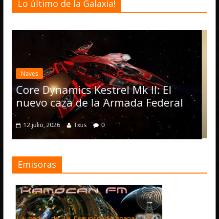
Lo último de la Galaxia!
Desarrollo
Noticias
Elite Dangerous recibe l
actualización 4.4.0: llega
Operations, el vehículo
l Mk II: El
numerosas mejoras
rmada Federal
4 julio, 2026
Txus
0
Emisoras