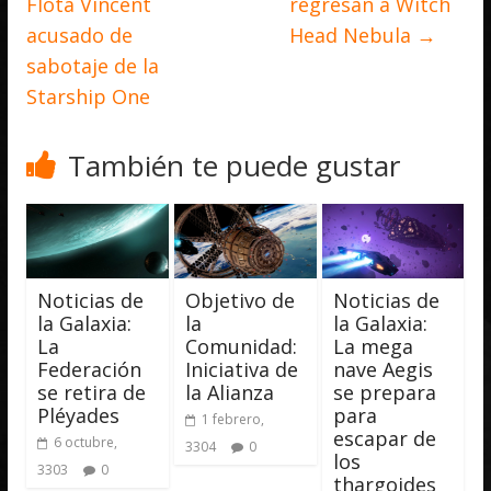
Flota Vincent
regresan a Witch
acusado de
Head Nebula
→
sabotaje de la
Starship One
También te puede gustar
Noticias de
Objetivo de
Noticias de
la Galaxia:
la
la Galaxia:
La
Comunidad:
La mega
Federación
Iniciativa de
nave Aegis
se retira de
la Alianza
se prepara
Pléyades
para
1 febrero,
escapar de
6 octubre,
3304
0
los
3303
0
thargoides