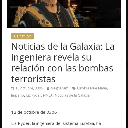
Galnet ESP
Noticias de la Galaxia: La
ingeniera revela su
relación con las bombas
terroristas
,
13 octubre, 3306
Magnaram
Eurybia Blue Mafia
,
,
,
Imperio
Liz Ryder
NMLA
Noticias de la Galaxia
12 de octubre de 3306
Liz Ryder, la ingeniera del sistema Eurybia, ha