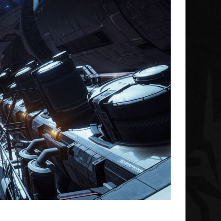
Galnet ESP
Noticias
Noticias
Concluye la iniciativa
da Unica Research
investigación del Rad