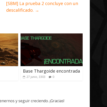
[SBM] La prueba 2 concluye con un
descalificado.
→
Base Thargoide encontrada
27 junio, 3303
0
ernos y seguir creciendo. ¡Gracias!