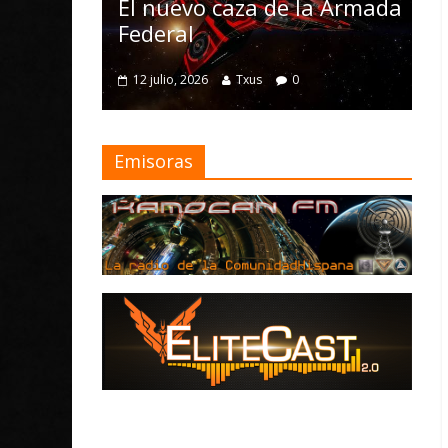
Nomad y numerosas
aza de la Armada
mejoras
4 julio, 2026
Txus
0
Txus
0
Emisoras