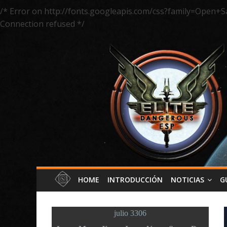
/* Error on http://fonts.googleapis.com/css?family=Open+S
Connection refused */
HOME
INTRODUCCIÓN
NOTICIAS
G
julio 3306