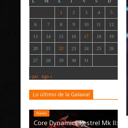
L
M
X
J
V
S
D
1
2
3
4
5
6
7
8
9
10
11
12
13
14
15
16
17
18
19
20
21
22
23
24
25
26
27
28
29
30
31
« Jun
Ago »
Lo último de la Galaxia!
Desarrollo
Noticias
Elite Dangerous recibe l
actualización 4.4.0: lleg
las Operations, el vehícu
cs Kestrel Mk II: