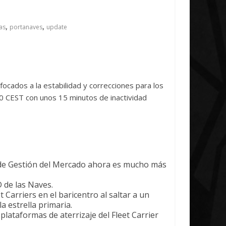
ve Concludes
Unica
,
,
26
Txus
0
7 abril, 2026
Txus
0
as
portanaves
update
ocados a la estabilidad y correcciones para los
00 CEST con unos 15 minutos de inactividad
a de Gestión del Mercado ahora es mucho más
D de las Naves.
 Carriers en el baricentro al saltar a un
a estrella primaria.
lataformas de aterrizaje del Fleet Carrier