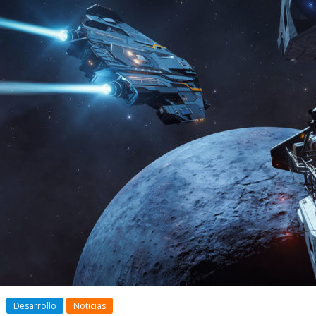
a
an
Galnet ESP
lo
Desarrollo
Noticias
Radicoi
Desarrollo
Noticias