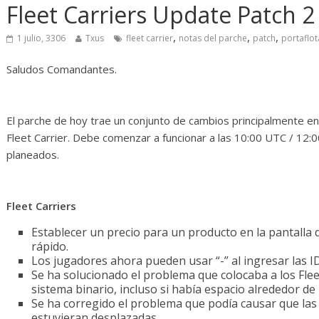
Diario de Desarrollo de
Initiati
Fleet Carriers Update Patch 2
Mayo de 2026
,
,
,
14 abril, 20
1 julio, 3306
Txus
fleet carrier
notas del parche
patch
portaflot
28 mayo, 2026
Txus
0
Saludos Comandantes.
El parche de hoy trae un conjunto de cambios principalmente enf
Fleet Carrier. Debe comenzar a funcionar a las 10:00 UTC / 12:
planeados.
Fleet Carriers
Establecer un precio para un producto en la pantall
rápido.
Los jugadores ahora pueden usar “-” al ingresar las I
Se ha solucionado el problema que colocaba a los Fleet
sistema binario, incluso si había espacio alrededor de l
Se ha corregido el problema que podía causar que las p
estuvieran desplazadas.