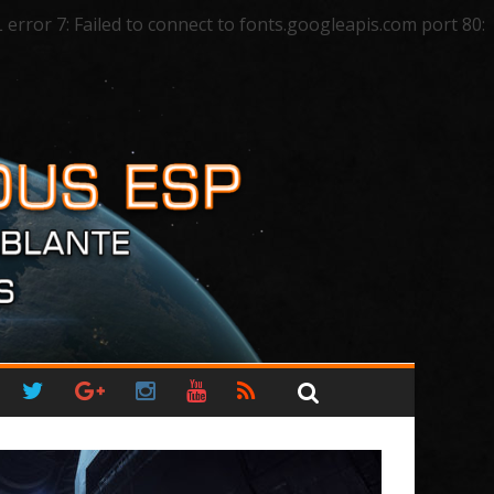
ror 7: Failed to connect to fonts.googleapis.com port 80: