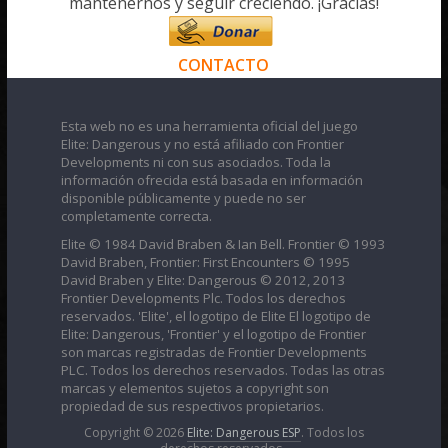
mantenernos y seguir creciendo. ¡Gracias!
CONTACTO
Esta web no es una herramienta oficial del juego
Elite: Dangerous y no está afiliado con Frontier
Developments ni con sus asociados. Toda la
información ofrecida está basada en información
disponible públicamente y puede no ser
completamente correcta.
Elite © 1984 David Braben & Ian Bell. Frontier © 1993
David Braben, Frontier: First Encounters © 1995
David Braben y Elite: Dangerous © 2012, 2013
Frontier Developments Plc. Todos los derechos
reservados. 'Elite', el logotipo de Elite El logotipo de
Elite: Dangerous, 'Frontier' y el logotipo de Frontier
son marcas registradas de Frontier Developments
PLC. Todos los derechos reservados. Todas las otras
marcas y elementos sujetos a copyright son
propiedad de sus respectivos propietarios.
Copyright © 2026
Elite: Dangerous ESP
. Todos los
derechos reservados..