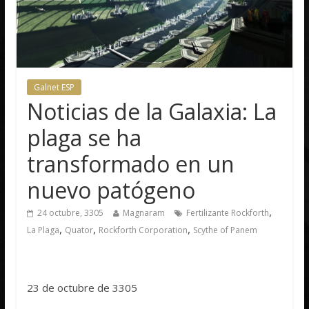
Galnet ESP
Noticias de la Galaxia: La
plaga se ha
transformado en un
nuevo patógeno
,
24 octubre, 3305
Magnaram
Fertilizante Rockforth
,
,
,
La Plaga
Quator
Rockforth Corporation
Scythe of Panem
23 de octubre de 3305