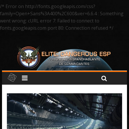
/* Error on http://fonts.googleapis.com/css?
family=Open+Sans%3A400%2C600&ver=6.6.4 : Something
went wrong: cURL error 7: Failed to connect to
fonts.googleapis.com port 80: Connection refused */