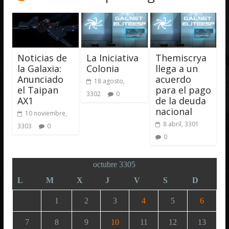
Noticias de
La Iniciativa
Themiscrya
la Galaxia:
Colonia
llega a un
Anunciado
acuerdo
18 agosto,
el Taipan
para el pago
3302
0
AX1
de la deuda
nacional
10 noviembre,
8 abril, 3301
3303
0
0
octubre 3305
L
M
X
J
V
S
D
1
2
3
4
5
6
7
8
9
10
11
12
13