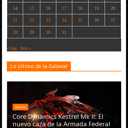
14
15
16
17
18
19
20
21
22
23
24
25
26
27
28
29
30
31
« Sep
Nov »
Lo último de la Galaxia!
Desarrollo
Noticias
Elite Dangero
actualización 
Operations, e
mics Kestrel Mk II: El
numerosas m
za de la Armada Federal