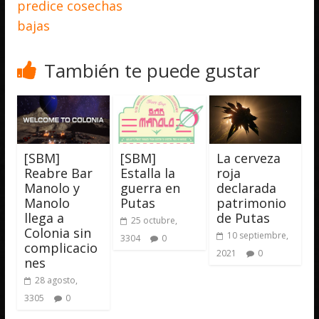
predice cosechas
bajas
También te puede gustar
[SBM]
[SBM]
La cerveza
Reabre Bar
Estalla la
roja
Manolo y
guerra en
declarada
Manolo
Putas
patrimonio
llega a
de Putas
25 octubre,
Colonia sin
10 septiembre,
3304
0
complicacio
2021
0
nes
28 agosto,
3305
0