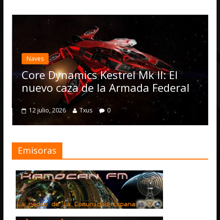
Desarrollo
N
Elite Dan
actualizac
Operation
Dynamics Kestrel Mk II: El
numerosa
o caza de la Armada Federal
4 julio, 2026
o, 2026
Txus
0
Emisoras