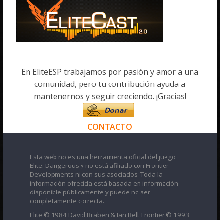
En EliteESP trabajamos por pasión y amor a una
comunidad, pero tu contribución ayuda a
mantenernos y seguir creciendo. ¡Gracias!
CONTACTO
Esta web no es una herramienta oficial del juego
Elite: Dangerous y no está afiliado con Frontier
Developments ni con sus asociados. Toda la
información ofrecida está basada en información
disponible públicamente y puede no ser
completamente correcta.
Elite © 1984 David Braben & Ian Bell. Frontier © 1993