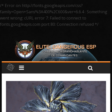
/* Error on http://fonts.googleapis.com/css?
family=Open+Sans%3A400%2C600&ver=6.6.4 : Something
went wrong: cURL error 7: Failed to connect to
fonts.googleapis.com port 80: Connection refused */