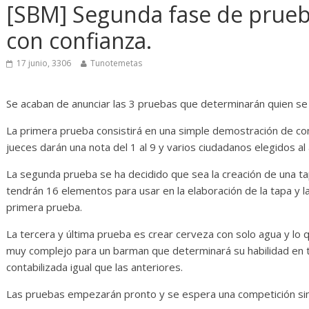
as
Diario de Desarrollo de
In
[SBM] Segunda fase de prueba
Mayo de 2026
con confianza.
14
28 mayo, 2026
Txus
0
17 junio, 3306
Tunotemetas
Se acaban de anunciar las 3 pruebas que determinarán quien se l
La primera prueba consistirá en una simple demostración de co
jueces darán una nota del 1 al 9 y varios ciudadanos elegidos al 
La segunda prueba se ha decidido que sea la creación de una ta
tendrán 16 elementos para usar en la elaboración de la tapa y l
primera prueba.
La tercera y última prueba es crear cerveza con solo agua y lo 
muy complejo para un barman que determinará su habilidad en t
contabilizada igual que las anteriores.
Las pruebas empezarán pronto y se espera una competición sin 