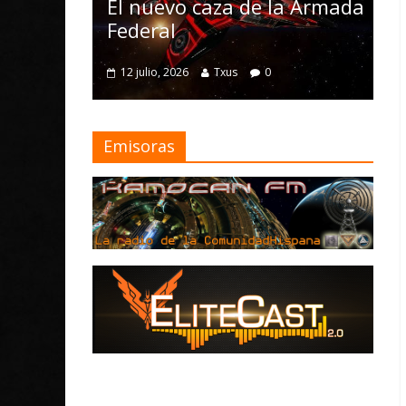
Nomad y numeros
evo caza de la Armada
mejoras
al
4 julio, 2026
Txus
0
, 2026
Txus
0
Emisoras