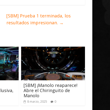
[SBM] Prueba 1 terminada, los
resultados impresionan.
→
[SBM] ¡Manolo reaparece!
lusiva,
Abre el Chiringuito de
Manolo
8 marzo, 2025
0