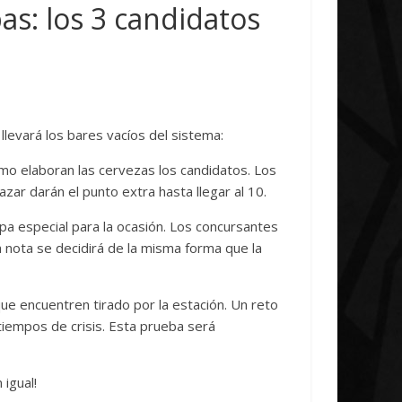
itiative Concludes
Unica
s: los 3 candidatos
 abril, 2026
Txus
0
7 abril, 2026
Txus
levará los bares vacíos del sistema:
mo elaboran las cervezas los candidatos. Los
azar darán el punto extra hasta llegar al 10.
pa especial para la ocasión. Los concursantes
a nota se decidirá de la misma forma que la
que encuentren tirado por la estación. Un reto
iempos de crisis. Esta prueba será
igual!