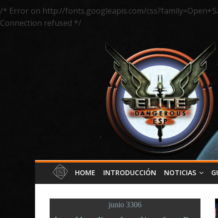
/* Error on http://fonts.googleapis.com/css?family=Open+S
Connection refused */
HOME
INTRODUCCIÓN
NOTICIAS
G
junio 3306