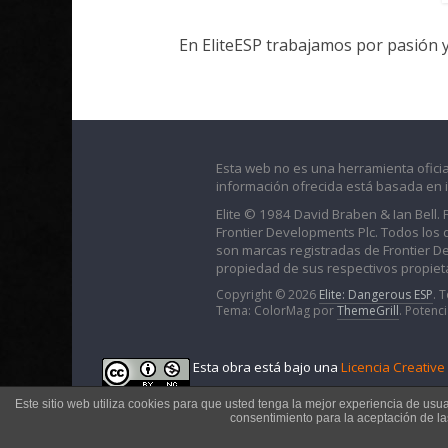
En EliteESP trabajamos por pasión 
Esta web no es una herramienta oficia
información ofrecida está basada en 
Elite © 1984 David Braben & Ian Bell.
Frontier Developments Plc. Todos los der
son marcas registradas de Frontier D
propiedad de sus respectivos propieta
Copyright © 2026
Elite: Dangerous ESP
. 
Tema: ColorMag por
ThemeGrill
. Potenc
Esta obra está bajo una
Licencia Creativ
Este sitio web utiliza cookies para que usted tenga la mejor experiencia de usu
consentimiento para la aceptación de l