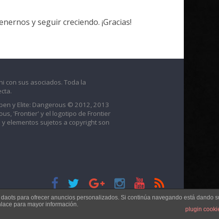
ernos y seguir creciendo. ¡Gracias!
ni con sus asociados. Toda la
cta.
raben y Elite: Dangerous © 2012, 2013
us, 'Frontier' y el logotipo de Frontier
 y elementos sujetos a copyright son
s daots para ofrecer anuncios personalizados. Si continúa navegando está dando s
nlace para mayor información.
plugin cooki