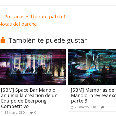
←
Portanaves Update patch 1 –
Notas del parche
También te puede gustar
[SBM] Space Bar Manolo
[SBM] Memorias de
anuncia la creación de un
Manolo, preview exc
Equipo de Beerpong
parte 3
Competitivo
28 marzo, 3305
0
31 mayo, 3304
0