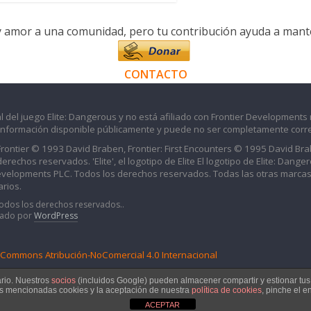
y amor a una comunidad, pero tu contribución ayuda a manten
CONTACTO
l del juego Elite: Dangerous y no está afiliado con Frontier Developments 
información disponible públicamente y puede no ser completamente corre
 Frontier © 1993 David Braben, Frontier: First Encounters © 1995 David B
echos reservados. 'Elite', el logotipo de Elite El logotipo de Elite: Dangero
evelopments PLC. Todos los derechos reservados. Todas las otras marcas
rios.
Todos los derechos reservados..
iado por
WordPress
e Commons Atribución-NoComercial 4.0 Internacional
ario. Nuestros
socios
(incluidos Google) pueden almacener compartir y estionar tu
as mencionadas cookies y la aceptación de nuestra
política de cookies
, pinche el e
ACEPTAR