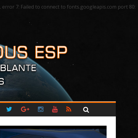
ror 7: Failed to connect to fonts.googleapis.com port 80: