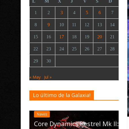
L
M
X
J
V
S
D
1
2
3
4
5
6
7
8
9
10
11
12
13
14
15
16
17
18
19
20
21
22
23
24
25
26
27
28
29
30
« May
Jul »
Lo último de la Galaxia!
Desarrollo
Noticias
Elite Dangerous rec
actualización 4.4.0
las Operations, el 
Dynamics Kestrel Mk II: