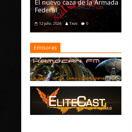
Nomad y numerosas
caza de la Armada
mejoras
4 julio, 2026
Txus
0
Txus
0
Emisoras