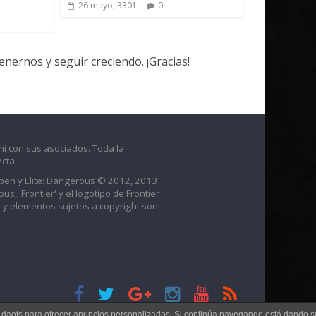
26 mayo, 3301
0
ernos y seguir creciendo. ¡Gracias!
ni con sus asociados. Toda la
cta.
raben y Elite: Dangerous © 2012, 2013
us, 'Frontier' y el logotipo de Frontier
 y elementos sujetos a copyright son
s daots para ofrecer anuncios personalizados. Si continúa navegando está dando s