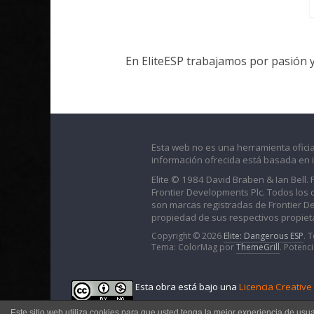
En EliteESP trabajamos por pasión 
Esta web no es una herramienta oficia
información ofrecida está basada en 
Elite © 1984 David Braben & Ian Bell.
Frontier Developments Plc. Todos los der
son marcas registradas de Frontier D
propiedad de sus respectivos propieta
Copyright © 2026
Elite: Dangerous ESP
. 
Tema: ColorMag por
ThemeGrill
. Potenc
Esta obra está bajo una
Licencia Creativ
Este sitio web utiliza cookies para que usted tenga la mejor experiencia de usu