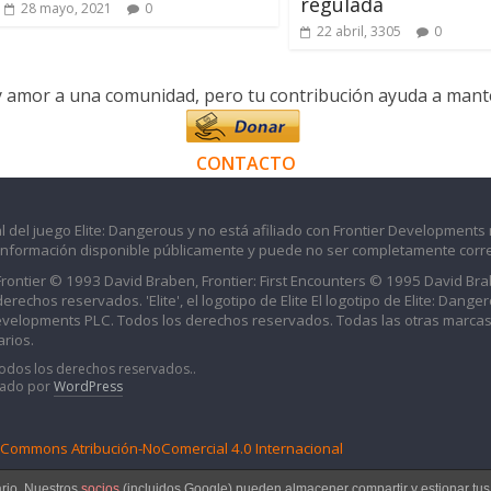
regulada
28 mayo, 2021
0
22 abril, 3305
0
y amor a una comunidad, pero tu contribución ayuda a manten
CONTACTO
l del juego Elite: Dangerous y no está afiliado con Frontier Developments 
información disponible públicamente y puede no ser completamente corre
 Frontier © 1993 David Braben, Frontier: First Encounters © 1995 David B
echos reservados. 'Elite', el logotipo de Elite El logotipo de Elite: Dangero
evelopments PLC. Todos los derechos reservados. Todas las otras marcas
rios.
Todos los derechos reservados..
iado por
WordPress
e Commons Atribución-NoComercial 4.0 Internacional
ario. Nuestros
socios
(incluidos Google) pueden almacener compartir y estionar tu