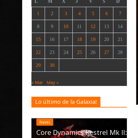
L
M
X
J
V
S
D
1
2
3
4
5
6
7
8
9
10
11
12
13
14
15
16
17
18
19
20
21
22
23
24
25
26
27
28
29
30
« Mar
May »
Lo último de la Galaxia!
Desarrollo
Noticias
Elite Dangerous recibe
actualización 4.4.0: ll
las Operations, el vehí
mics Kestrel Mk II: