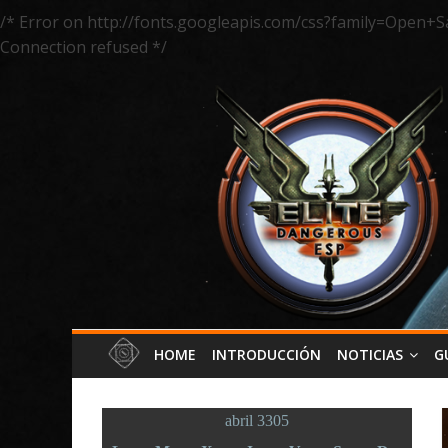
/* Error on http://fonts.googleapis.com/css?family=Open+S
Connection refused */
HOME
INTRODUCCIÓN
NOTICIAS
G
abril 3305