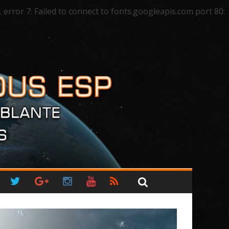
ror 7: Failed to connect to fonts.googleapis.com port 80: