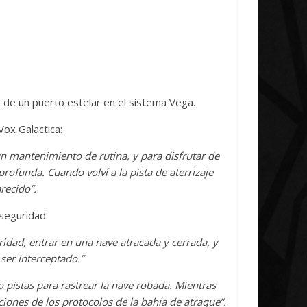
tive Concludes
Unica
 2026
Txus
0
7 abril, 2026
Txus
0
 de un puerto estelar en el sistema Vega.
Vox Galactica:
 mantenimiento de rutina, y para disfrutar de
rofunda. Cuando volví a la pista de aterrizaje
recido”.
 seguridad:
idad, entrar en una nave atracada y cerrada, y
 ser interceptado.”
 pistas para rastrear la nave robada. Mientras
iones de los protocolos de la bahía de atraque”.