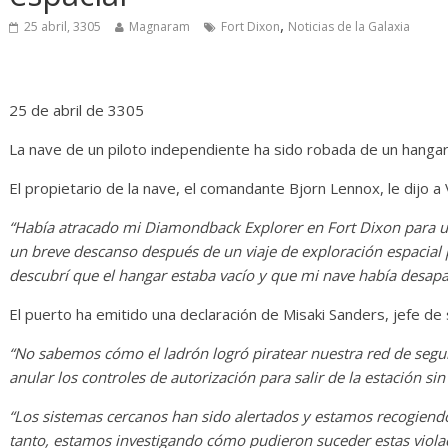
Diario de Desarrollo de
Initia
,
Mayo de 2026
25 abril, 3305
Magnaram
Fort Dixon
Noticias de la Galaxia
14 abril,
28 mayo, 2026
Txus
0
25 de abril de 3305
La nave de un piloto independiente ha sido robada de un hangar
El propietario de la nave, el comandante Bjorn Lennox, le dijo a 
“Había atracado mi Diamondback Explorer en Fort Dixon para un
un breve descanso después de un viaje de exploración espacial p
descubrí que el hangar estaba vacío y que mi nave había desapa
El puerto ha emitido una declaración de Misaki Sanders, jefe de
“No sabemos cómo el ladrón logró piratear nuestra red de segur
anular los controles de autorización para salir de la estación sin
“Los sistemas cercanos han sido alertados y estamos recogiendo
tanto, estamos investigando cómo pudieron suceder estas violac