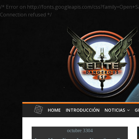
/* Error on http://fonts.googleapis.com/css?family=Open+S
Connection refused */
HOME
INTRODUCCIÓN
NOTICIAS
G
octubre 3304