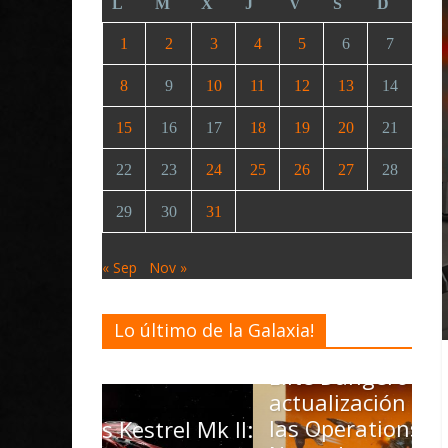
L
M
X
J
V
S
D
1
2
3
4
5
6
7
8
9
10
11
12
13
14
15
16
17
18
19
20
21
22
23
24
25
26
27
28
29
30
31
« Sep
Nov »
Lo último de la Galaxia!
Desarrollo
Noticias
Elite Dangerous recibe la
actualización 4.4.0: llegan
las Operations, el vehículo
D
rel Mk II: