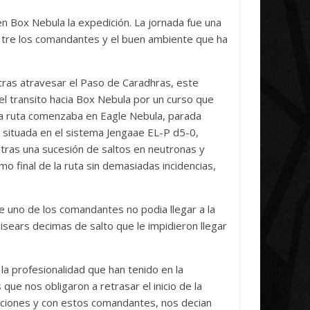
ludes
Unica
n Box Nebula la expedición. La jornada fue una
0
7 abril, 2026
Txus
0
n tre los comandantes y el buen ambiente que ha
tras atravesar el Paso de Caradhras, este
 el transito hacia Box Nebula por un curso que
 la ruta comenzaba en Eagle Nebula, parada
o situada en el sistema
Jengaae EL-P d5-0,
 tras una sucesión de saltos en neutronas y
 final de la ruta sin demasiadas incidencias,
e uno de los comandantes no podia llegar a la
sears decimas de salto que le impidieron llegar
la profesionalidad que han tenido en la
que nos obligaron a retrasar el inicio de la
diciones y con estos comandantes, nos decian