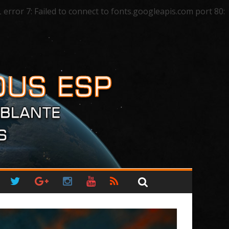
ror 7: Failed to connect to fonts.googleapis.com port 80: