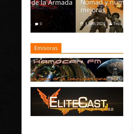
Nomad y numerosas
D
la Armada
mejoras
M
4 julio, 2026
Txus
0
Emisoras