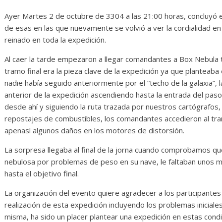
iario de Desarrollo de
Initiative Conc
ayo de 2026
Ayer Martes 2 de octubre de 3304 a las 21:00 horas, concluyó e
14 abril, 2026
Txus
de esas en las que nuevamente se volvió a ver la cordialidad e
28 mayo, 2026
Txus
0
reinado en toda la expedición.
Al caer la tarde empezaron a llegar comandantes a Box Nebula 
tramo final era la pieza clave de la expedición ya que planteaba
nadie había seguido anteriormente por el “techo de la galaxia”,
anterior de la expedición ascendiendo hasta la entrada del pas
desde ahí y siguiendo la ruta trazada por nuestros cartógrafos,
repostajes de combustibles, los comandantes accedieron al tramo
apenasl algunos daños en los motores de distorsión.
La sorpresa llegaba al final de la jorna cuando comprobamos qu
nebulosa por problemas de peso en su nave, le faltaban unos mi
hasta el objetivo final.
La organización del evento quiere agradecer a los participantes 
realización de esta expedición incluyendo los problemas iniciales 
misma, ha sido un placer plantear una expedición en estas con