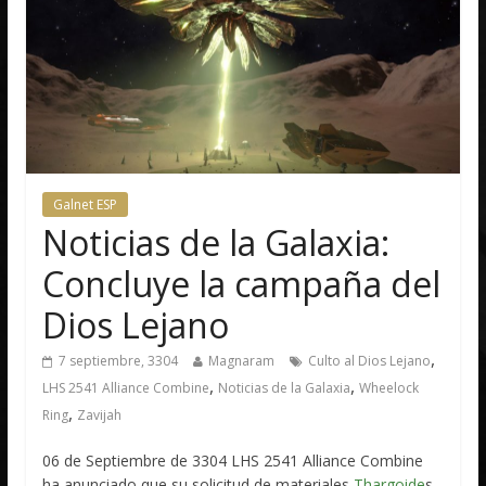
Galnet ESP
Noticias de la Galaxia:
Concluye la campaña del
Dios Lejano
,
7 septiembre, 3304
Magnaram
Culto al Dios Lejano
,
,
LHS 2541 Alliance Combine
Noticias de la Galaxia
Wheelock
,
Ring
Zavijah
06 de Septiembre de 3304 LHS 2541 Alliance Combine
ha anunciado que su solicitud de materiales
Thargoide
s