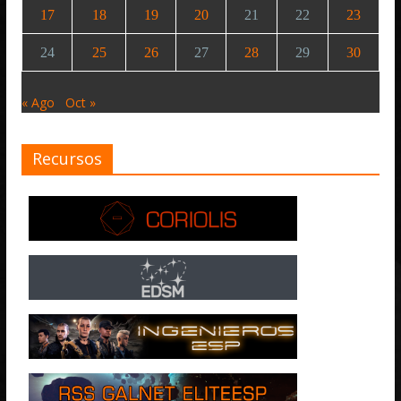
17
18
19
20
21
22
23
24
25
26
27
28
29
30
« Ago
Oct »
Recursos