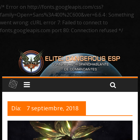
/* Error on http://fonts.googleapis.com/css?
family=Open+Sans%3A400%2C600&ver=6.6.4 : Something
went wrong: cURL error 7: Failed to connect to
fonts.googleapis.com port 80: Connection refused */
Día:
7 septiembre, 2018