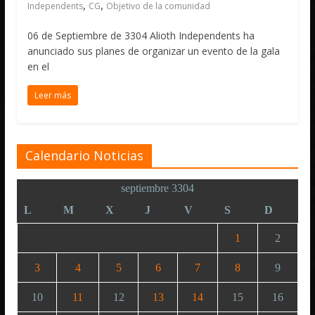
,
,
Independents
CG
Objetivo de la comunidad
06 de Septiembre de 3304 Alioth Independents ha
anunciado sus planes de organizar un evento de la gala
en el
Leer más
Calendario Noticias
septiembre 3304
L
M
X
J
V
S
D
1
2
3
4
5
6
7
8
9
10
11
12
13
14
15
16