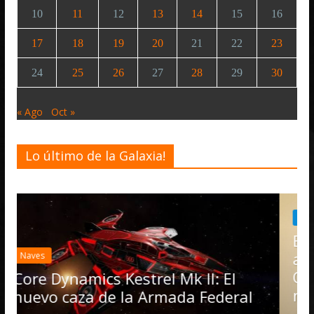
10
11
12
13
14
15
16
17
18
19
20
21
22
23
24
25
26
27
28
29
30
« Ago
Oct »
Lo último de la Galaxia!
Desarrollo
Noticias
Elite Dangerous recibe la
actualización 4.4.0: llegan la
Operations, el vehículo Noma
II: El
numerosas mejoras
 Federal