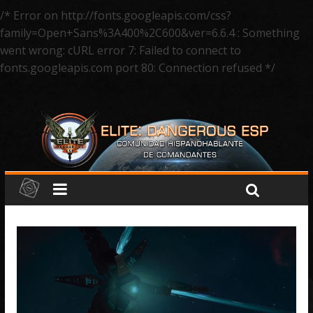
/* Error on http://fonts.googleapis.com/css?
family=Open+Sans%3A400%2C600&ver=6.6.4 : Something
went wrong: cURL error 7: Failed to connect to
fonts.googleapis.com port 80: Connection refused */