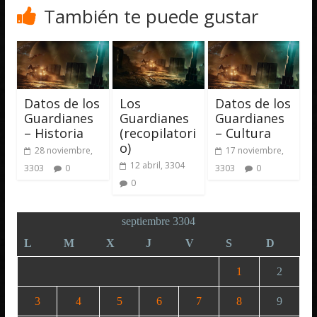
También te puede gustar
Datos de los
Los
Datos de los
Guardianes
Guardianes
Guardianes
– Historia
(recopilatori
– Cultura
o)
28 noviembre,
17 noviembre,
12 abril, 3304
3303
0
3303
0
0
septiembre 3304
L
M
X
J
V
S
D
1
2
3
4
5
6
7
8
9