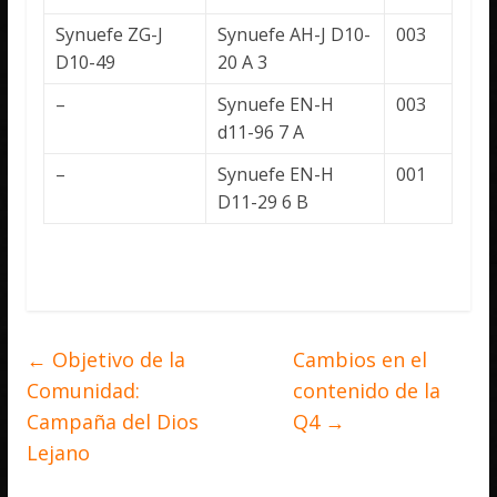
Synuefe ZG-J
Synuefe AH-J D10-
003
D10-49
20 A 3
–
Synuefe EN-H
003
d11-96 7 A
–
Synuefe EN-H
001
D11-29 6 B
←
Objetivo de la
Cambios en el
Comunidad:
contenido de la
Campaña del Dios
Q4
→
Lejano