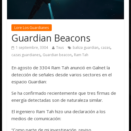
Lore Los Guardianes
Guardian Beacons
,
,
1 septiembre, 3304
Txus
baliza guardian
cazas
,
,
cazas guardianes
Guardian beacon
Ram Tah
En agosto de 3304 Ram Tah anunció en Galnet la
detección de señales desde varios sectores en el
espacio Guardian:
Se ha confirmado recientemente que tres firmas de
energía detectadas son de naturaleza similar.
El ingeniero Ram Tah hizo una declaración a los
medios de comunicación:
“Como parte de mi investigación, reviso