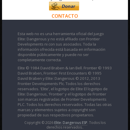
CONTACTO
Esta web no es una herramienta oficial del juego
Elite: Dangerous y no está afiliado con Frontier
Developments ni con sus asociados. Toda la
información ofrecida está basada en información
disponible públicamente y puede no ser
completamente correcta.
Elite © 1984 David Braben & Ian Bell. Frontier © 1993
David Braben, Frontier: First Encounters © 1995
David Braben y Elite: Dangerous © 2012, 2013
Frontier Developments Plc. Todos los derechos
reservados. 'Elite', el logotipo de Elite El logotipo de
Elite: Dangerous, 'Frontier' y el logotipo de Frontier
son marcas registradas de Frontier Developments
PLC. Todos los derechos reservados. Todas las otras
marcas y elementos sujetos a copyright son
propiedad de sus respectivos propietarios.
Copyright © 2026
Elite: Dangerous ESP
. Todos los
derechos reservados..