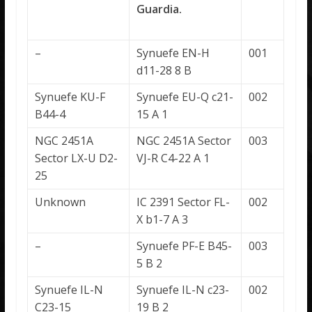
Guardia.
–
Synuefe EN-H
001
d11-28 8 B
Synuefe KU-F
Synuefe EU-Q c21-
002
B44-4
15 A 1
NGC 2451A
NGC 2451A Sector
003
Sector LX-U D2-
VJ-R C4-22 A 1
25
Unknown
IC 2391 Sector FL-
002
X b1-7 A 3
–
Synuefe PF-E B45-
003
5 B 2
Synuefe IL-N
Synuefe IL-N c23-
002
C23-15
19 B 2