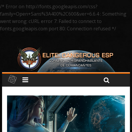
/* Error on http://fonts.googleapis.com/css?
family=Open+Sans%3A400%2C600&ver=6.6.4 : Something
went wrong: cURL error 7: Failed to connect to
fonts.googleapis.com port 80: Connection refused */