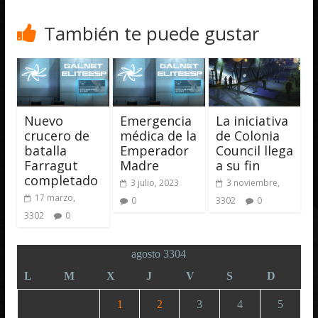
También te puede gustar
Nuevo
Emergencia
La iniciativa
crucero de
médica de la
de Colonia
batalla
Emperador
Council llega
Farragut
Madre
a su fin
completado
3 julio, 2023
3 noviembre,
17 marzo,
0
3302
0
3302
0
agosto 3304
L
M
X
J
V
S
D
1
2
3
4
5