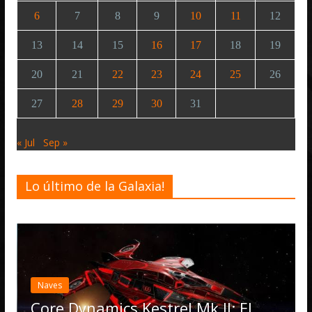
6
7
8
9
10
11
12
13
14
15
16
17
18
19
20
21
22
23
24
25
26
27
28
29
30
31
« Jul
Sep »
Lo último de la Galaxia!
Desarrollo
Noticias
Elite Dangerous reci
actualización 4.4.0: 
Operations, el vehí
estrel Mk II: El