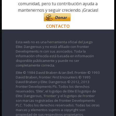
comunidad, pero tu contribución ayuda a
mantenernos y seguir creciendo. ¡Gracias!
CONTACTO
Esta web no es una herramienta oficial del juego
Elite: Dangerous y no está afiliado con Frontier
Developments ni con sus asociados. Toda la
información ofrecida está basada en información
disponible públicamente y puede no ser
completamente correcta.
Elite © 1984 David Braben & Ian Bell. Frontier © 1993
David Braben, Frontier: First Encounters © 1995
David Braben y Elite: Dangerous © 2012, 2013
Frontier Developments Plc. Todos los derechos
reservados. 'Elite', el logotipo de Elite El logotipo de
Elite: Dangerous, 'Frontier' y el logotipo de Frontier
son marcas registradas de Frontier Developments
PLC. Todos los derechos reservados. Todas las otras
marcas y elementos sujetos a copyright son
propiedad de sus respectivos propietarios.