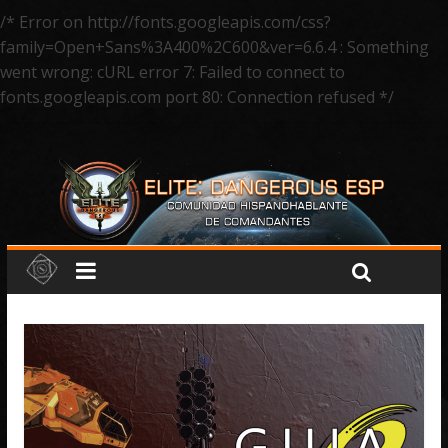
/* Error on http://fonts.googleapis.com/css?
family=Open+Sans%3A400%2C600&ver=6.6.4 : Something
went wrong: cURL error 7: Failed to connect to
fonts.googleapis.com port 80: Connection refused */