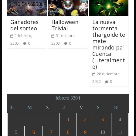
Ganadores
Halloween
La nueva
del sorteo
Trivial
tormenta
thargoide te
1 febrero,
31 octubre,
mete
3305
0
3303
0
mirando pa’
Cuenca
(Literalment
e)
28 diciembre,
2022
0
febrero 3304
L
M
X
J
V
S
D
1
2
3
4
5
6
7
8
9
10
11