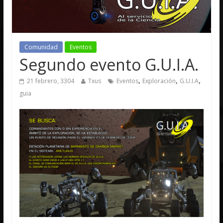
Comunidad
Eventos
Segundo evento G.U.I.A.
,
,
,
21 febrero, 3304
Txus
Eventos
Exploración
G.U.I.A
guia