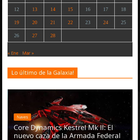
12
13
14
15
16
17
18
19
20
21
22
23
24
25
26
27
28
« Ene
Mar »
Lo último de la Galaxia!
Naves
Core Dynamics Kestrel Mk II: El
nuevo caza de la Armada Federal