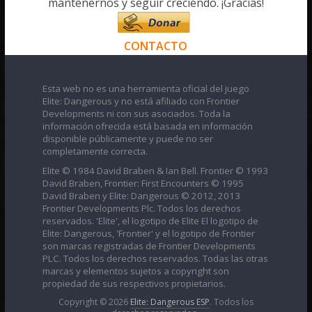
mantenernos y seguir creciendo. ¡Gracias!
CONTACTO
Esta web no es una herramienta oficial del juego
Elite: Dangerous y no está afiliado con Frontier
Developments ni con sus asociados. Toda la
información ofrecida está basada en información
disponible públicamente y puede no ser
completamente correcta.
Elite © 1984 David Braben & Ian Bell. Frontier © 1993
David Braben, Frontier: First Encounters © 1995
David Braben y Elite: Dangerous © 2012, 2013
Frontier Developments Plc. Todos los derechos
reservados. 'Elite', el logotipo de Elite El logotipo de
Elite: Dangerous, 'Frontier' y el logotipo de Frontier
son marcas registradas de Frontier Developments
PLC. Todos los derechos reservados. Todas las otras
marcas y elementos sujetos a copyright son
propiedad de sus respectivos propietarios.
Copyright © 2026
Elite: Dangerous ESP
. Todos los