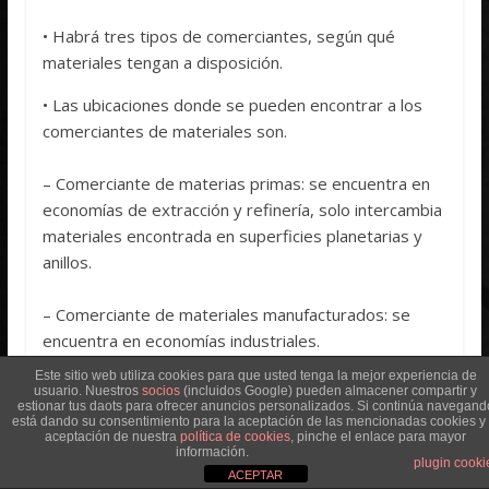
• Habrá tres tipos de comerciantes, según qué
materiales tengan a disposición.
• Las ubicaciones donde se pueden encontrar a los
comerciantes de materiales son.
– Comerciante de materias primas: se encuentra en
economías de extracción y refinería, solo intercambia
materiales encontrada en superficies planetarias y
anillos.
– Comerciante de materiales manufacturados: se
encuentra en economías industriales.
Este sitio web utiliza cookies para que usted tenga la mejor experiencia de
– Comerciante de materiales codificados: se
usuario. Nuestros
socios
(incluidos Google) pueden almacener compartir y
estionar tus daots para ofrecer anuncios personalizados. Si continúa navegand
encuentra en economías de alta tecnología y
está dando su consentimiento para la aceptación de las mencionadas cookies y 
aceptación de nuestra
política de cookies
, pinche el enlace para mayor
militares.
información.
plugin cooki
ACEPTAR
– Los sistemas han de ser de seguridad media-alta y