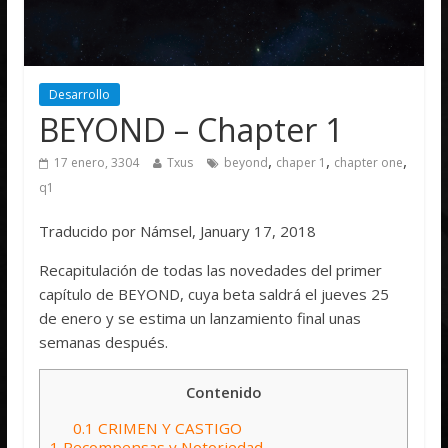
Desarrollo
BEYOND – Chapter 1
,
,
,
17 enero, 3304
Txus
beyond
chaper 1
chapter one
q1
Traducido por Námsel, January 17, 2018
Recapitulación de todas las novedades del primer
capítulo de BEYOND, cuya beta saldrá el jueves 25
de enero y se estima un lanzamiento final unas
semanas después.
Contenido
0.1
CRIMEN Y CASTIGO
1
Recompensas y Notoriedad