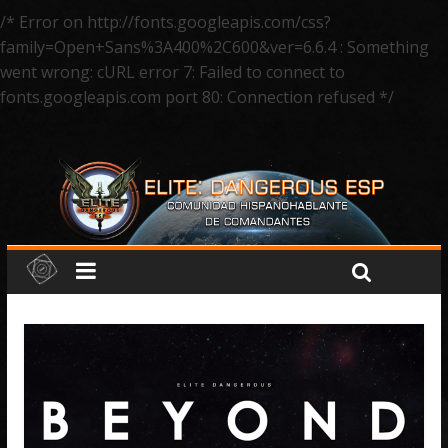
/* Error on http://fonts.googleapis.com/css?
family=Open+Sans%3A400%2C600&ver=6.6.4 : Something
went wrong: cURL error 7: Failed to connect to
fonts.googleapis.com port 80: Connection refused */