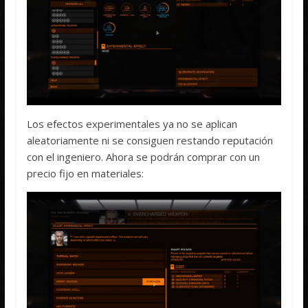
Los efectos experimentales ya no se aplican
aleatoriamente ni se consiguen restando reputación
con el ingeniero. Ahora se podrán comprar con un
precio fijo en materiales: