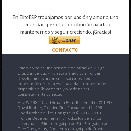
En EliteESP trabajamos por pasión y amor a una
comunidad, pero tu contribución ayuda a
mantenernos y seguir creciendo. ¡Gracias!
CONTACTO
Esta web no es una herramienta oficial del juego
Elite: Dangerous y no está afiliado con Frontier
Developments ni con sus asociados. Toda la
información ofrecida está basada en información
disponible públicamente y puede no ser
completamente correcta.
Elite © 1984 David Braben & Ian Bell. Frontier © 1993
David Braben, Frontier: First Encounters © 1995
David Braben y Elite: Dangerous © 2012, 2013
Frontier Developments Plc. Todos los derechos
reservados. 'Elite', el logotipo de Elite El logotipo de
Elite: Dangerous, 'Frontier' y el logotipo de Frontier