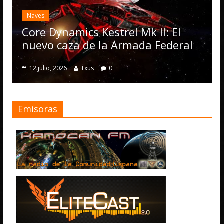
Naves
Core Dynamics Kestrel Mk II: El
nuevo caza de la Armada Federal
12 julio, 2026
Txus
0
Emisoras