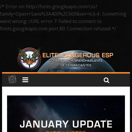
/* Error on http://fonts.googleapis.com/css?
family=Open+Sans%3A400%2C600&ver=6.6.4 : Something
went wrong: cURL error 7: Failed to connect to
fonts.googleapis.com port 80: Connection refused */