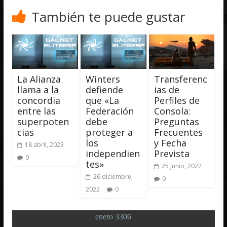
También te puede gustar
La Alianza
Winters
Transferenc
llama a la
defiende
ias de
concordia
que «La
Perfiles de
entre las
Federación
Consola:
superpoten
debe
Preguntas
cias
proteger a
Frecuentes
los
y Fecha
18 abril, 2023
independien
Prevista
0
tes»
25 junio, 2022
26 diciembre,
0
2022
0
enero 3306