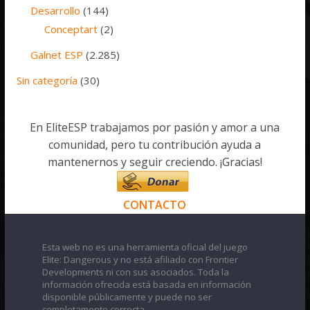
Desarrollo
(144)
Conceptart
(2)
Galnet ESP
(2.285)
Sin categoría
(30)
En EliteESP trabajamos por pasión y amor a una
comunidad, pero tu contribución ayuda a
mantenernos y seguir creciendo. ¡Gracias!
CONTACTO
Esta web no es una herramienta oficial del juego
Elite: Dangerous y no está afiliado con Frontier
Developments ni con sus asociados. Toda la
información ofrecida está basada en información
disponible públicamente y puede no ser
completamente correcta.