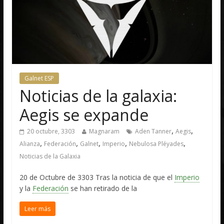
Galnet ESP
Noticias de la galaxia:
Aegis se expande
,
,
20 octubre, 3303
Magnaram
Aden Tanner
Aegis
,
,
,
,
,
Alianza
Federación
Galnet
Imperio
Nebulosa Pléyades
Noticias de la Galaxia
20 de Octubre de 3303 Tras la noticia de que el
Imperio
y la
Federación
se han retirado de la
Leer más