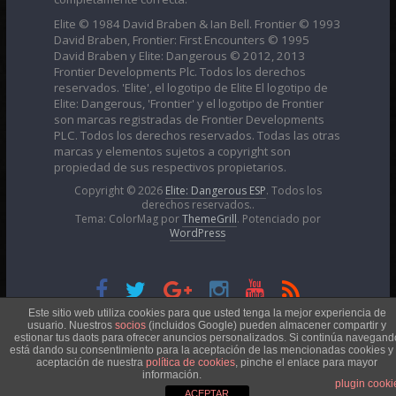
Elite © 1984 David Braben & Ian Bell. Frontier © 1993
David Braben, Frontier: First Encounters © 1995
David Braben y Elite: Dangerous © 2012, 2013
Frontier Developments Plc. Todos los derechos
reservados. 'Elite', el logotipo de Elite El logotipo de
Elite: Dangerous, 'Frontier' y el logotipo de Frontier
son marcas registradas de Frontier Developments
PLC. Todos los derechos reservados. Todas las otras
marcas y elementos sujetos a copyright son
propiedad de sus respectivos propietarios.
Copyright © 2026
Elite: Dangerous ESP
. Todos los
derechos reservados..
Tema: ColorMag por
ThemeGrill
. Potenciado por
WordPress
Esta obra está bajo una
Licencia Creative Commons
Este sitio web utiliza cookies para que usted tenga la mejor experiencia de
usuario. Nuestros
socios
(incluidos Google) pueden almacener compartir y
estionar tus daots para ofrecer anuncios personalizados. Si continúa navegand
está dando su consentimiento para la aceptación de las mencionadas cookies y 
Atribución-NoComercial 4.0 Internacional
aceptación de nuestra
política de cookies
, pinche el enlace para mayor
información.
plugin cooki
ACEPTAR