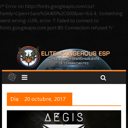
/* Error on http://fonts.googleapis.com/css?
family=Open+Sans%3A400%2C600&ver=6.6.4 : Something
went wrong: cURL error 7: Failed to connect to
fonts.googleapis.com port 80: Connection refused */
Día:
20 octubre, 2017