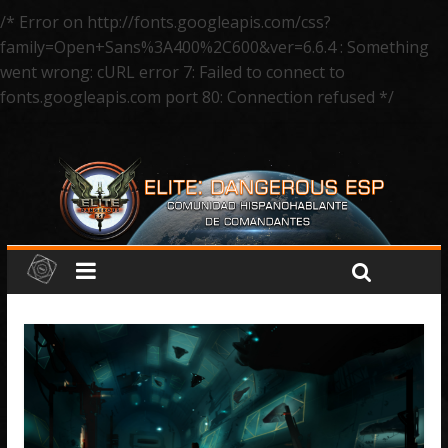
/* Error on http://fonts.googleapis.com/css?
family=Open+Sans%3A400%2C600&ver=6.6.4 : Something
went wrong: cURL error 7: Failed to connect to
fonts.googleapis.com port 80: Connection refused */