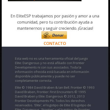
En EliteESP trabajamos por pasión y amor a una
comunidad, pero tu contribución ayuda a
mantenernos y seguir creciendo. ¡Gracias!
CONTACTO
Esta web no es una herramienta oficial del juego
Elite: Dangerous y no está afiliado con Frontier
Developments ni con sus asociados. Toda la
información ofrecida está basada en información
disponible públicamente y puede no ser
completamente correcta.
Elite © 1984 David Braben & Ian Bell. Frontier © 1993
David Braben, Frontier: First Encounters © 1995
David Braben y Elite: Dangerous © 2012, 2013
Frontier Developments Plc. Todos los derechos
reservados. 'Elite', el logotipo de Elite El logotipo de
Elite: Dangerous, 'Frontier' y el logotipo de Frontier