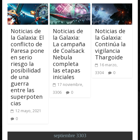
Noticias de
Noticias de
Noticias de
la Galaxia: El
la Galaxia:
la Galaxia:
conflicto de
La campaña
Continúa la
Paresa pone
de Coalsack
vigilancia
en serio
Nebula
Thargoide
riesgo la
completa
16 marzo,
posibilidad
las etapas
3304
0
de una
iniciales
guerra
17 noviembre,
entre las
3306
0
superpoten
cias
12 mayo, 2021
0
septiembre 3303