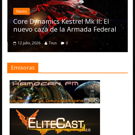
Elite D
actuali
ves
Operat
re Dynamics Kestrel Mk II: El
numero
evo caza de la Armada Federal
4 julio, 20
2 julio, 2026
Txus
0
Emisoras