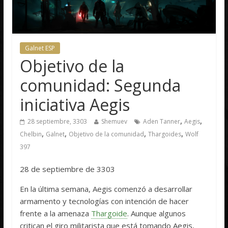
Galnet ESP
Objetivo de la
comunidad: Segunda
iniciativa Aegis
,
,
28 septiembre, 3303
Shemuev
Aden Tanner
Aegis
,
,
,
,
Chelbin
Galnet
Objetivo de la comunidad
Thargoides
Wolf
397
28 de septiembre de 3303
En la última semana, Aegis comenzó a desarrollar
armamento y tecnologías con intención de hacer
frente a la amenaza
Thargoide
. Aunque algunos
critican el giro militarista que está tomando Aegis,