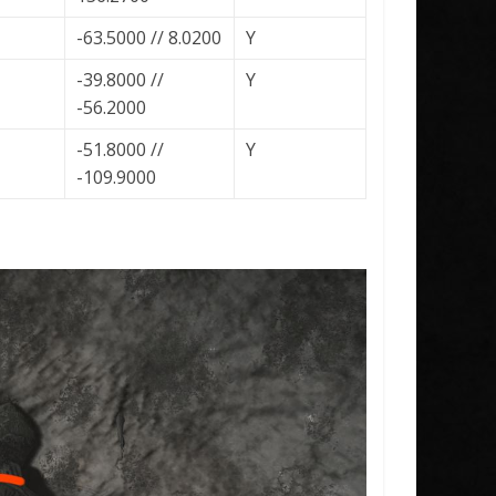
-63.5000 // 8.0200
Y
-39.8000 //
Y
-56.2000
-51.8000 //
Y
-109.9000