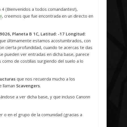
Unica
El 
Fed
n 4 (Bienvenidos a todos comandantes!),
7 abril, 2026
Txus
0
e
, creemos que fue encontrada en un directo en
12 
9026, Planeta B 1C, Latitud: -17 Longitud:
r que últimamente estamos acostumbrados, con
on cierta profundidad, cuando te acercas te das
se pueden ver entradas en dicha base, parece
 como de costillas surgiendo del suelo a lo
ructuras
que nos recuerda mucho a los
e llaman
Scavengers
.
ndose a ver dicha base, y que incluso Canonn
 o en el grupo de la comunidad (gracias a