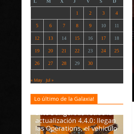
L
M
X
J
V
S
D
1
2
3
4
5
6
7
8
9
10
11
12
13
14
15
16
17
18
19
20
21
22
23
24
25
26
27
28
29
30
« May
Jul »
Lo último de la Galaxia!
Desarrollo
Noticias
Elite Dangerous recibe la
actualización 4.4.0: llegan
las Operations, el vehículo
Desarroll
Mk II: