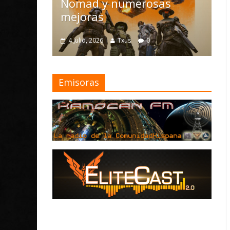
Nomad y numerosas
Diario
rmada
mejoras
Mayo 
4 julio, 2026
Txus
0
28 mayo,
Emisoras