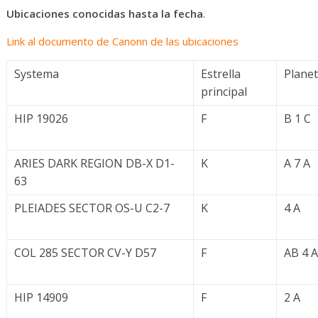
Ubicaciones conocidas hasta la fecha
.
Link al documento de Canonn de las ubicaciones
Systema
Estrella
Plane
principal
HIP 19026
F
B 1 C
ARIES DARK REGION DB-X D1-
K
A 7 A
63
PLEIADES SECTOR OS-U C2-7
K
4 A
COL 285 SECTOR CV-Y D57
F
AB 4 A
HIP 14909
F
2 A