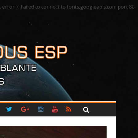
ror 7: Failed to connect to fonts.googleapis.com port 80: