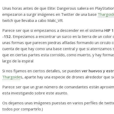
 de Desarrollo de
Initiative Concludes
de 2026
Unas horas antes de que Elite: Dangerous saliera en PlayStatio
14 abril, 2026
Txus
0
empezaron a surgir imágenes en Twitter de una base
Thargoid
 2026
Txus
0
twitch que llevaba a cabo Malic_VR.
Parece ser que si empezamos a descender en el sistema
HIP 1
-152.
Empezamos a encontrar un surco en la tierra de un colo
unas formas que parecen piedras afiladas formando un circulo c
cuenta de que hay como una base central y que si aterrizamos 
que en ciertas partes esta corroído, como muerto, y hay formas
largo de la espiral
Si nos fijamos en ciertos detalles, se pueden
ver huevos y est
Thargoide
s, aparte hay una especie de drones alrededor que s
Parece ser que un gran número de comandantes están aproximá
esta investigando sobre este asunto.
Os dejamos unas imágenes puestas en varios perfiles de twitter
todos por compartirlo.)