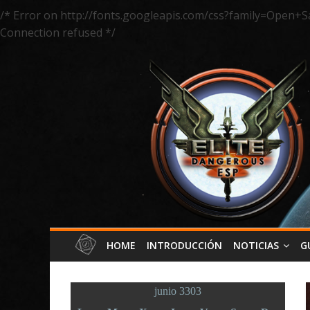
/* Error on http://fonts.googleapis.com/css?family=Open+S
Connection refused */
HOME
INTRODUCCIÓN
NOTICIAS
G
junio 3303