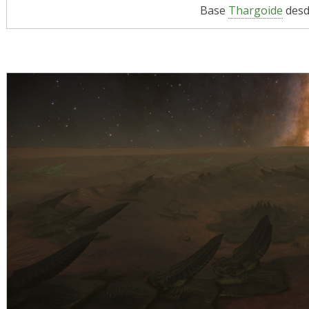
Base
Thargoide
desde