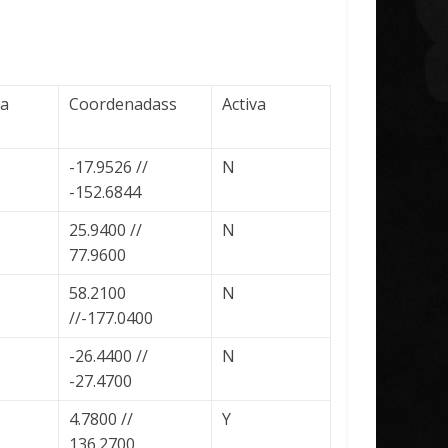
ta
Coordenadass
Activa
-17.9526 //
N
-152.6844
25.9400 //
N
77.9600
58.2100
N
//-177.0400
-26.4400 //
N
-27.4700
4.7800 //
Y
136.2700