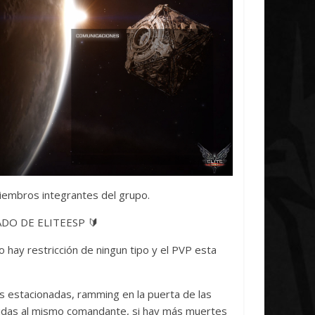
iembros integrantes del grupo.
DO DE ELITEESP 🔰
 hay restricción de ningun tipo y el PVP esta
 estacionadas, ramming en la puerta de las
idas al mismo comandante, si hay más muertes