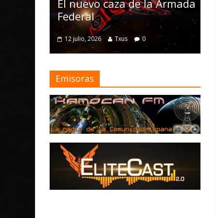
Nomad y numerosas
 la Armada
mejoras
4 julio, 2026
Txus
0
0
Emisoras