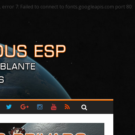
ror 7: Failed to connect to fonts.googleapis.com port 80: