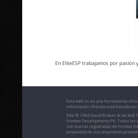
En EliteESP trabajamos por pasión 
Esta web no es una herramienta oficia
información ofrecida está basada en 
Elite © 1984 David Braben & Ian Bell.
Frontier Developments Plc. Todos los der
son marcas registradas de Frontier D
propiedad de sus respectivos propieta