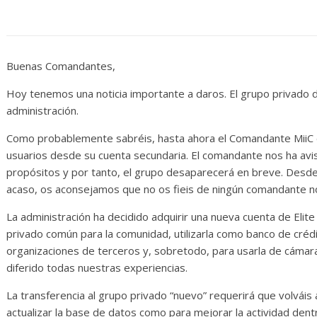
Diario de Desarrollo de
Initiative Con
Mayo de 2026
14 abril, 2026
Txus
28 mayo, 2026
Txus
0
Buenas Comandantes,
Hoy tenemos una noticia importante a daros. El grupo privado d
administración.
Como probablemente sabréis, hasta ahora el Comandante MiiC er
usuarios desde su cuenta secundaria. El comandante nos ha avi
propósitos y por tanto, el grupo desaparecerá en breve. Desd
acaso, os aconsejamos que no os fieis de ningún comandante n
La administración ha decidido adquirir una nueva cuenta de Eli
privado común para la comunidad, utilizarla como banco de créd
organizaciones de terceros y, sobretodo, para usarla de cámara
diferido todas nuestras experiencias.
La transferencia al grupo privado “nuevo” requerirá que volváis a
actualizar la base de datos como para mejorar la actividad den