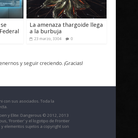
 se
La amenaza thargoide llega
 Federal
a la burbuja
23 marzo, 3304
0
ernos y seguir creciendo. ¡Gracias!
ni con sus asociados. Toda la
cta.
raben y Elite: Dangerous © 2012, 2013
us, 'Frontier' y el logotipo de Frontier
 y elementos sujetos a copyright son