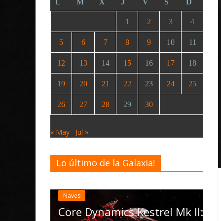
L
M
X
J
V
S
D
1
2
3
4
5
6
7
8
9
10
11
12
13
14
15
16
17
18
19
20
21
22
23
24
25
26
27
28
29
30
« May
Jul »
Lo último de la Galaxia!
Desarrollo
Noticias
Elite Dangerous recibe la
actualización 4.4.0: llegan
las Operations, el vehículo
trel Mk II: