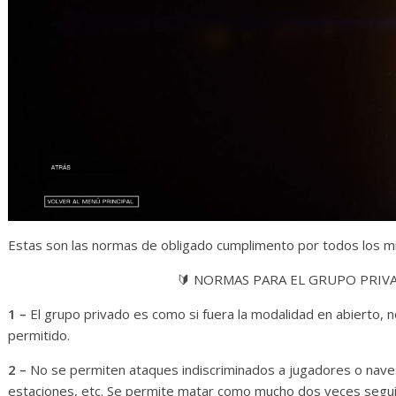
Estas son las normas de obligado cumplimento por todos los m
🔰 NORMAS PARA EL GRUPO PRIVA
1 –
El grupo privado es como si fuera la modalidad en abierto, no
permitido.
2 –
No se permiten ataques indiscriminados a jugadores o naves
estaciones, etc. Se permite matar como mucho dos veces segu