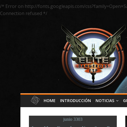
/* Error on http://fonts.googleapis.com/css?family=Open+S
Connection refused */
HOME
INTRODUCCIÓN
NOTICIAS
G
junio 3303