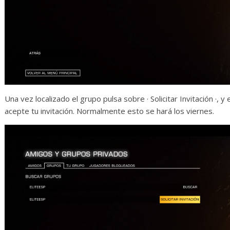
Una vez localizado el grupo pulsa sobre · Solicitar Invitación ·
acepte tu invitación. Normalmente esto se hará los viernes.