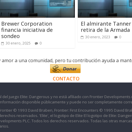
Brewer Corporation
El almirante Tanner
financia iniciativa de
retira de la Armada
sondeo
30 enero, 2023
0
30 enero, 2025
0
y amor a una comunidad, pero tu contribución ayuda a manten
CONTACTO
l del juego Elite: Dangerous y no está afiliado con Frontier Developments 
información disponible públicamente y puede no ser completamente corre
 Frontier © 1993 David Braben, Frontier: First Encounters © 1995 David B
echos reservados. 'Elite', el logotipo de Elite El logotipo de Elite: Dangero
evelopments PLC. Todos los derechos reservados. Todas las otras marcas
rios.