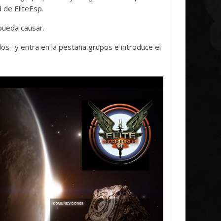
 de EliteEsp.
pueda causar.
os · y entra en la pestaña grupos e introduce el