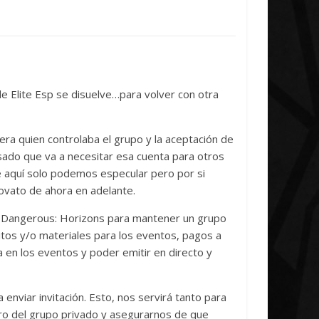
cludes
Unica
0
7 abril, 2026
Txus
0
e Elite Esp se disuelve…para volver con otra
a quien controlaba el grupo y la aceptación de
sado que va a necesitar esa cuenta para otros
e aquí solo podemos especular pero por si
ovato de ahora en adelante.
te Dangerous: Horizons para mantener un grupo
itos y/o materiales para los eventos, pagos a
 en los eventos y poder emitir en directo y
 enviar invitación. Esto, nos servirá tanto para
tro del grupo privado y asegurarnos de que