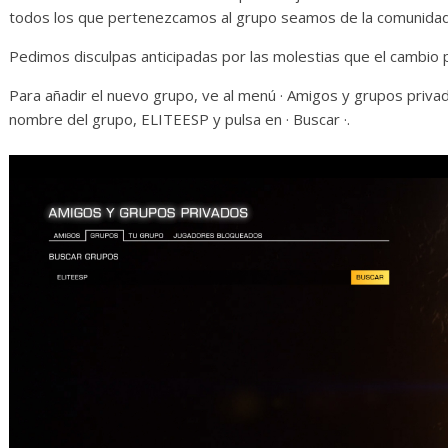
todos los que pertenezcamos al grupo seamos de la comunidad
Pedimos disculpas anticipadas por las molestias que el cambio 
Para añadir el nuevo grupo, ve al menú · Amigos y grupos privad
nombre del grupo, ELITEESP y pulsa en · Buscar ·.