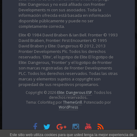
Elite: Dangerous y no está afiliado con Frontier
Developments ni con sus asociados. Toda la
información ofrecida está basada en información
disponible públicamente y puede no ser
completamente correcta.
Elite © 1984 David Braben & Ian Bell. Frontier © 1993
David Braben, Frontier: First Encounters © 1995
David Braben y Elite: Dangerous © 2012, 2013
Frontier Developments Plc. Todos los derechos
reservados. 'Elite', el logotipo de Elite El logotipo de
Elite: Dangerous, 'Frontier' y el logotipo de Frontier
son marcas registradas de Frontier Developments
PLC. Todos los derechos reservados. Todas las otras
marcas y elementos sujetos a copyright son
propiedad de sus respectivos propietarios.
Copyright © 2026
Elite: Dangerous ESP
. Todos los
derechos reservados..
Tema: ColorMag por
ThemeGrill
. Potenciado por
WordPress
Esta obra está bajo una
Licencia Creative Commons
Este sitio web utiliza cookies para que usted tenga la mejor experiencia de