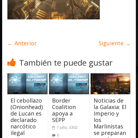
← Anterior
Siguiente →
También te puede gustar
El cebollazo
Border
Noticias de
(Onionhead)
Coalition
la Galaxia: El
de Lucan es
apoya a
Imperio y
declarado
SEPP
los
narcótico
Marlinistas
7 julio, 3302
ilegal
se preparan
0