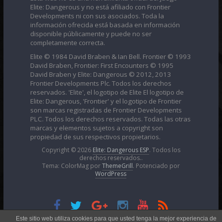
Elite: Dangerous y no está afiliado con Frontier
Developments ni con sus asociados. Toda la
información ofrecida está basada en información
disponible públicamente y puede no ser
completamente correcta.
Elite © 1984 David Braben & Ian Bell. Frontier © 1993
David Braben, Frontier: First Encounters © 1995
David Braben y Elite: Dangerous © 2012, 2013
Frontier Developments Plc. Todos los derechos
reservados. 'Elite', el logotipo de Elite El logotipo de
Elite: Dangerous, 'Frontier' y el logotipo de Frontier
son marcas registradas de Frontier Developments
PLC. Todos los derechos reservados. Todas las otras
marcas y elementos sujetos a copyright son
propiedad de sus respectivos propietarios.
Copyright © 2026
Elite: Dangerous ESP
. Todos los
derechos reservados..
Tema: ColorMag por
ThemeGrill
. Potenciado por
WordPress
Esta obra está bajo una
Licencia Creative Commons
Este sitio web utiliza cookies para que usted tenga la mejor experiencia de