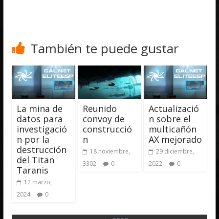
También te puede gustar
La mina de
Reunido
Actualizació
datos para
convoy de
n sobre el
investigació
construcció
multicañón
n por la
n
AX mejorado
destrucción
18 noviembre,
29 diciembre,
del Titan
3302
0
2022
0
Taranis
12 marzo,
2024
0