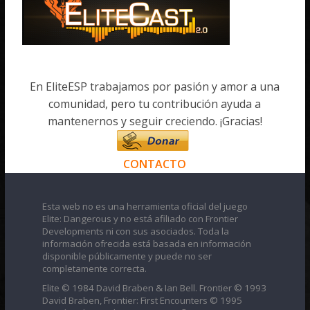
En EliteESP trabajamos por pasión y amor a una
comunidad, pero tu contribución ayuda a
mantenernos y seguir creciendo. ¡Gracias!
CONTACTO
Esta web no es una herramienta oficial del juego
Elite: Dangerous y no está afiliado con Frontier
Developments ni con sus asociados. Toda la
información ofrecida está basada en información
disponible públicamente y puede no ser
completamente correcta.
Elite © 1984 David Braben & Ian Bell. Frontier © 1993
David Braben, Frontier: First Encounters © 1995