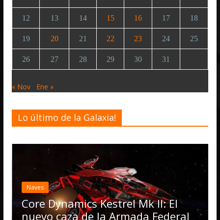
12
13
14
15
16
17
18
19
20
21
22
23
24
25
26
27
28
29
30
31
« Nov
Ene »
Lo último de la Galaxia!
Desarro
Elite
actua
Naves
Opera
Core Dynamics Kestrel Mk II: El
nume
nuevo caza de la Armada Federal