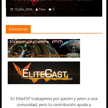
4 julio,
12 julio, 2026
Txus
0
Emisoras
En EliteESP trabajamos por pasión y amor a una
comunidad, pero tu contribución ayuda a