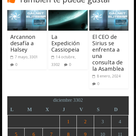
Arcannon
La
El CEO de
desafía a
Expedición
Sirius se
Halsey
Cassiopeia
enfrenta a
una
7 mayo, 3301
14 octubre,
consulta de
0
3302
0
la Asamblea
8 enero, 2024
0
diciembre 3302
L
M
X
J
V
S
D
1
2
3
4
5
6
7
8
9
10
11