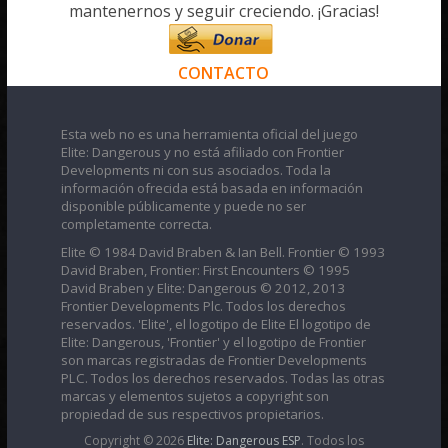
mantenernos y seguir creciendo. ¡Gracias!
CONTACTO
Esta web no es una herramienta oficial del juego
Elite: Dangerous y no está afiliado con Frontier
Developments ni con sus asociados. Toda la
información ofrecida está basada en información
disponible públicamente y puede no ser
completamente correcta.
Elite © 1984 David Braben & Ian Bell. Frontier © 1993
David Braben, Frontier: First Encounters © 1995
David Braben y Elite: Dangerous © 2012, 2013
Frontier Developments Plc. Todos los derechos
reservados. 'Elite', el logotipo de Elite El logotipo de
Elite: Dangerous, 'Frontier' y el logotipo de Frontier
son marcas registradas de Frontier Developments
PLC. Todos los derechos reservados. Todas las otras
marcas y elementos sujetos a copyright son
propiedad de sus respectivos propietarios.
Copyright © 2026
Elite: Dangerous ESP
. Todos los