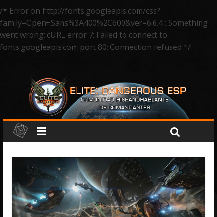
/* Error on http://fonts.googleapis.com/css?
family=Open+Sans%3A400%2C600&ver=6.6.4 : Something
went wrong: cURL error 7: Failed to connect to
fonts.googleapis.com port 80: Connection refused */