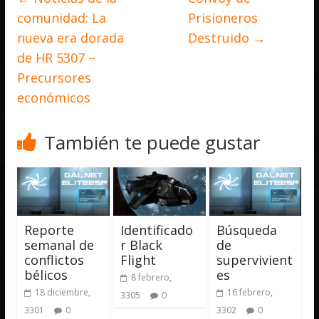
comunidad: La
Prisioneros
nueva era dorada
Destruido
→
de HR 5307 –
Precursores
económicos
También te puede gustar
Reporte
Identificado
Búsqueda
semanal de
r Black
de
conflictos
Flight
supervivient
bélicos
es
8 febrero,
18 diciembre,
16 febrero,
3305
0
3301
0
3302
0