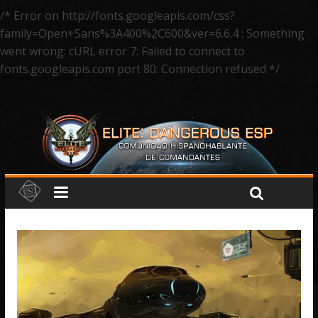
/* Error on http://fonts.googleapis.com/css?
family=Open+Sans%3A400%2C600&ver=6.6.4 : Something
went wrong: cURL error 7: Failed to connect to
fonts.googleapis.com port 80: Connection refused */