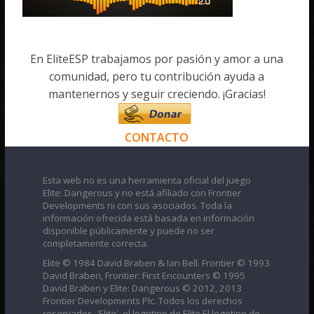
En EliteESP trabajamos por pasión y amor a una
comunidad, pero tu contribución ayuda a
mantenernos y seguir creciendo. ¡Gracias!
CONTACTO
Esta web no es una herramienta oficial del juego
Elite: Dangerous y no está afiliado con Frontier
Developments ni con sus asociados. Toda la
información ofrecida está basada en información
disponible públicamente y puede no ser
completamente correcta.
Elite © 1984 David Braben & Ian Bell. Frontier © 1993
David Braben, Frontier: First Encounters © 1995
David Braben y Elite: Dangerous © 2012, 2013
Frontier Developments Plc. Todos los derechos
reservados. 'Elite', el logotipo de Elite El logotipo de