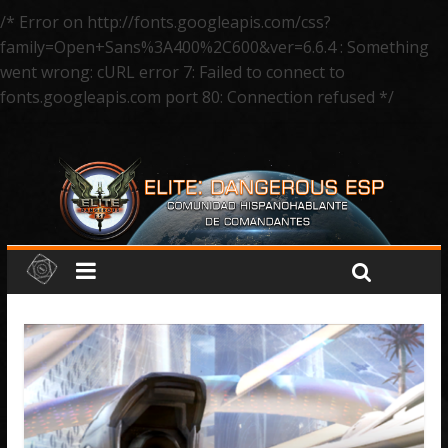
/* Error on http://fonts.googleapis.com/css?
family=Open+Sans%3A400%2C600&ver=6.6.4 : Something
went wrong: cURL error 7: Failed to connect to
fonts.googleapis.com port 80: Connection refused */