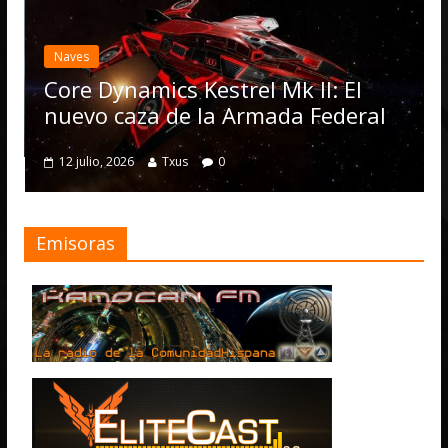
E
a
Naves
O
Core Dynamics Kestrel Mk II: El
n
nuevo caza de la Armada Federal
12 julio, 2026
Txus
0
Emisoras