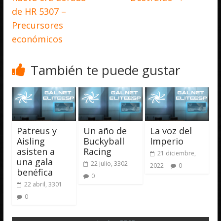
de HR 5307 –
Precursores
económicos
También te puede gustar
Patreus y
Un año de
La voz del
Aisling
Buckyball
Imperio
asisten a
Racing
21 diciembre,
una gala
22 julio, 3302
2022
0
benéfica
0
22 abril, 3301
0