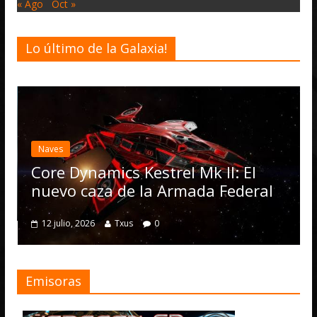
« Ago
Oct »
Lo último de la Galaxia!
E
a
Naves
O
Core Dynamics Kestrel Mk II: El
nuevo caza de la Armada Federal
12 julio, 2026
Txus
0
Emisoras