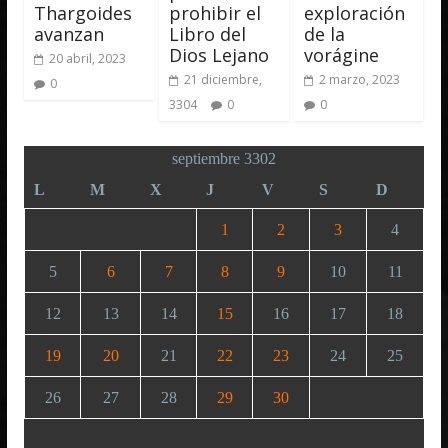
Thargoides
prohibir el
exploración
avanzan
Libro del
de la
Dios Lejano
vorágine
20 abril, 2023
21 diciembre,
2 marzo, 2023
0
3304
0
0
septiembre 3302
L
M
X
J
V
S
D
1
2
3
4
5
6
7
8
9
10
11
12
13
14
15
16
17
18
19
20
21
22
23
24
25
26
27
28
29
30