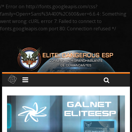
/* Error on http://fonts.googleapis.com/css?
family=Open+Sans%3A400%2C600&ver=6.6.4 : Something
went wrong: cURL error 7: Failed to connect to
fonts.googleapis.com port 80: Connection refused */