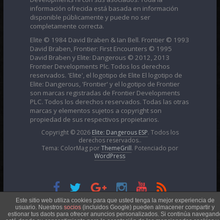
información ofrecida está basada en información
disponible públicamente y puede no ser
completamente correcta.
Elite © 1984 David Braben & Ian Bell. Frontier © 1993
David Braben, Frontier: First Encounters © 1995
David Braben y Elite: Dangerous © 2012, 2013
Frontier Developments Plc. Todos los derechos
reservados. 'Elite', el logotipo de Elite El logotipo de
Elite: Dangerous, 'Frontier' y el logotipo de Frontier
son marcas registradas de Frontier Developments
PLC. Todos los derechos reservados. Todas las otras
marcas y elementos sujetos a copyright son
propiedad de sus respectivos propietarios.
Copyright © 2026
Elite: Dangerous ESP
. Todos los
derechos reservados..
Tema: ColorMag por
ThemeGrill
. Potenciado por
WordPress
Esta obra está bajo una
Licencia Creative Commons
Este sitio web utiliza cookies para que usted tenga la mejor experiencia de
usuario. Nuestros
socios
(incluidos Google) pueden almacener compartir y
estionar tus daots para ofrecer anuncios personalizados. Si continúa navegand