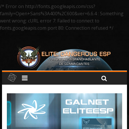
/* Error on http://fonts.googleapis.com/css?
family=Open+Sans%3A400%2C600&ver=6.6.4 : Something
went wrong: cURL error 7: Failed to connect to
fonts.googleapis.com port 80: Connection refused */