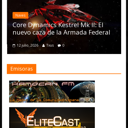
Elit
actu
Naves
Ope
Core Dynamics Kestrel Mk II: El
num
nuevo caza de la Armada Federal
4 jul
12 julio, 2026
Txus
0
Emisoras