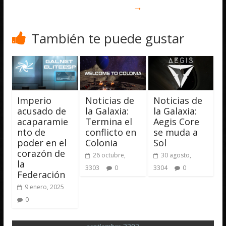
→
También te puede gustar
Imperio
Noticias de
Noticias de
acusado de
la Galaxia:
la Galaxia:
acaparamie
Termina el
Aegis Core
nto de
conflicto en
se muda a
poder en el
Colonia
Sol
corazón de
26 octubre,
30 agosto,
la
3303
0
3304
0
Federación
9 enero, 2025
0