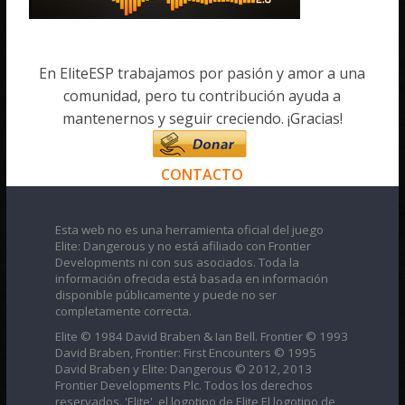
En EliteESP trabajamos por pasión y amor a una
comunidad, pero tu contribución ayuda a
mantenernos y seguir creciendo. ¡Gracias!
CONTACTO
Esta web no es una herramienta oficial del juego
Elite: Dangerous y no está afiliado con Frontier
Developments ni con sus asociados. Toda la
información ofrecida está basada en información
disponible públicamente y puede no ser
completamente correcta.
Elite © 1984 David Braben & Ian Bell. Frontier © 1993
David Braben, Frontier: First Encounters © 1995
David Braben y Elite: Dangerous © 2012, 2013
Frontier Developments Plc. Todos los derechos
reservados. 'Elite', el logotipo de Elite El logotipo de