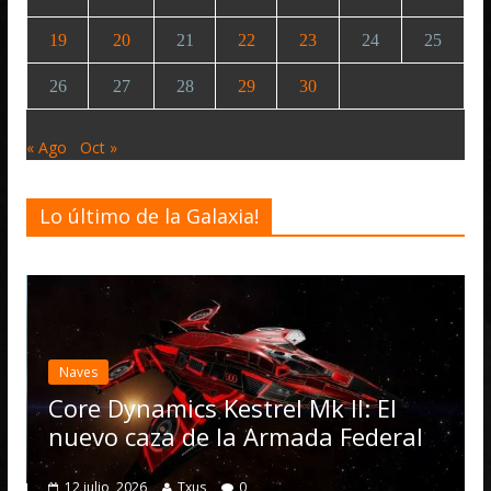
19
20
21
22
23
24
25
26
27
28
29
30
« Ago
Oct »
Lo último de la Galaxia!
E
a
Naves
O
Core Dynamics Kestrel Mk II: El
nuevo caza de la Armada Federal
12 julio, 2026
Txus
0