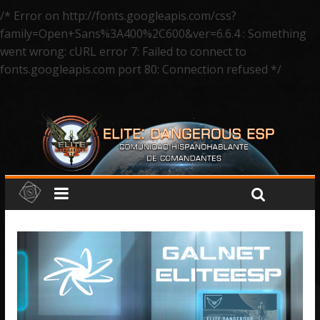
/* Error on http://fonts.googleapis.com/css?
family=Open+Sans%3A400%2C600&ver=6.6.4 : Something
went wrong: cURL error 7: Failed to connect to
fonts.googleapis.com port 80: Connection refused */