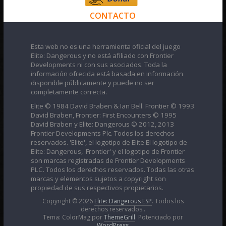
CONTACTO
Esta web no es una herramienta oficial del juego
Elite: Dangerous y no está afiliado con Frontier
Developments ni con sus asociados. Toda la
información ofrecida está basada en información
disponible públicamente y puede no ser
completamente correcta.
Elite © 1984 David Braben & Ian Bell. Frontier © 1993
David Braben, Frontier: First Encounters © 1995
David Braben y Elite: Dangerous © 2012, 2013
Frontier Developments Plc. Todos los derechos
reservados. 'Elite', el logotipo de Elite El logotipo de
Elite: Dangerous, 'Frontier' y el logotipo de Frontier
son marcas registradas de Frontier Developments
PLC. Todos los derechos reservados. Todas las otras
marcas y elementos sujetos a copyright son
propiedad de sus respectivos propietarios.
Copyright © 2026
Elite: Dangerous ESP
. Todos los
derechos reservados..
Tema: ColorMag por
ThemeGrill
. Potenciado por
WordPress