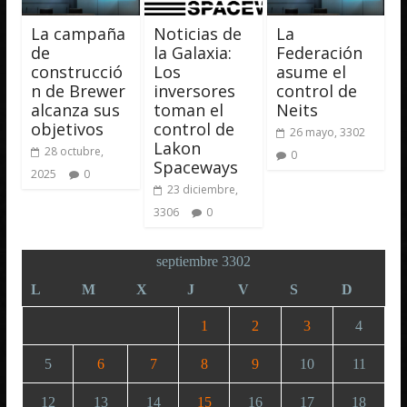
La campaña
Noticias de
La
de
la Galaxia:
Federación
construcció
Los
asume el
n de Brewer
inversores
control de
alcanza sus
toman el
Neits
objetivos
control de
26 mayo, 3302
Lakon
28 octubre,
0
Spaceways
2025
0
23 diciembre,
3306
0
septiembre 3302
L
M
X
J
V
S
D
1
2
3
4
5
6
7
8
9
10
11
12
13
14
15
16
17
18