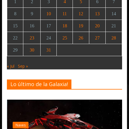
1
2
3
4
5
6
7
8
9
10
11
12
13
14
15
16
17
18
19
20
21
22
23
24
25
26
27
28
29
30
31
« Jul
Sep »
Lo último de la Galaxia!
Des
El
act
Naves