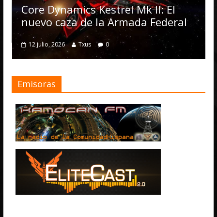
Op
Core Dynamics Kestrel Mk II: El
nu
nuevo caza de la Armada Federal
4 
12 julio, 2026
Txus
0
Emisoras