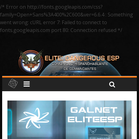
/* Error on http://fonts.googleapis.com/css?
family=Open+Sans%3A400%2C600&ver=6.6.4 : Something
went wrong: cURL error 7: Failed to connect to
fonts.googleapis.com port 80: Connection refused */