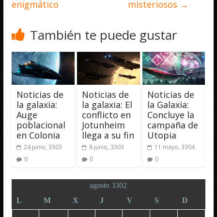
enigmático
misteriosos
→
También te puede gustar
Noticias de
Noticias de
Noticias de
la galaxia:
la galaxia: El
la Galaxia:
Auge
conflicto en
Concluye la
poblacional
Jotunheim
campaña de
en Colonia
llega a su fin
Utopia
24 junio, 3303
8 junio, 3303
11 mayo, 3304
0
0
0
agosto 3302
L
M
X
J
V
S
D