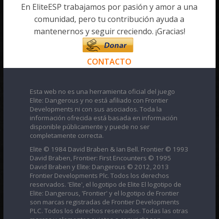
En EliteESP trabajamos por pasión y amor a una
comunidad, pero tu contribución ayuda a
mantenernos y seguir creciendo. ¡Gracias!
CONTACTO
Esta web no es una herramienta oficial del juego
Elite: Dangerous y no está afiliado con Frontier
Developments ni con sus asociados. Toda la
información ofrecida está basada en información
disponible públicamente y puede no ser
completamente correcta.
Elite © 1984 David Braben & Ian Bell. Frontier © 1993
David Braben, Frontier: First Encounters © 1995
David Braben y Elite: Dangerous © 2012, 2013
Frontier Developments Plc. Todos los derechos
reservados. 'Elite', el logotipo de Elite El logotipo de
Elite: Dangerous, 'Frontier' y el logotipo de Frontier
son marcas registradas de Frontier Developments
PLC. Todos los derechos reservados. Todas las otras