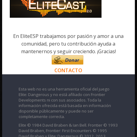
En EliteESP trabajamos por pasión y amor a una
comunidad, pero tu contribución ayuda a
mantenernos y seguir creciendo. ¡Gracias!
CONTACTO
Esta web no es una herramienta oficial del juego
Elite: Dangerous y no está afiliado con Frontier
Developments ni con sus asociados. Toda la
información ofrecida está basada en información
disponible públicamente y puede no ser
completamente correcta.
Elite © 1984 David Braben & Ian Bell. Frontier © 1993
David Braben, Frontier: First Encounters © 1995
David Braben y Elite: Dangerous © 2012, 2013