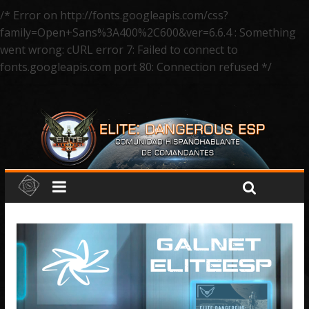
/* Error on http://fonts.googleapis.com/css?
family=Open+Sans%3A400%2C600&ver=6.6.4 : Something
went wrong: cURL error 7: Failed to connect to
fonts.googleapis.com port 80: Connection refused */