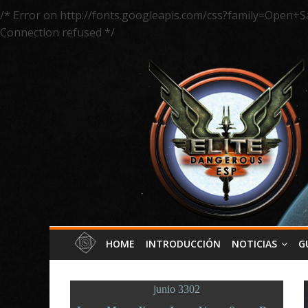
/* Error on http://fonts.googleapis.com/css?family=Open+S
Connection refused */
HOME
INTRODUCCIÓN
NOTICIAS
G
junio 3302