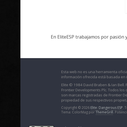
En EliteESP trabajamos por pasión 
Esta web no es una herramienta oficia
información ofrecida está basada en 
Elite © 1984 David Braben & Ian Bell.
Frontier Developments Plc. Todos los der
son marcas registradas de Frontier D
propiedad de sus respectivos propieta
Copyright © 2026
Elite: Dangerous ESP
. 
Tema: ColorMag por
ThemeGrill
. Potenc