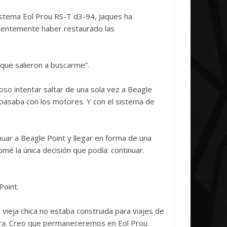
Initiative Concludes
Unica
sistema Eol Prou RS-T d3-94, Jaques ha
14 abril, 2026
Txus
0
7 abril, 2026
T
arentemente haber restaurado las
s que salieron a buscarme”.
oso intentar saltar de una sola vez a Beagle
 pasaba con los motores. Y con el sistema de
nuar a Beagle Point y llegar en forma de una
mé la única decisión que podía: continuar.
Point.
 vieja chica no estaba construida para viajes de
ctura. Creo que permaneceremos en Eol Prou