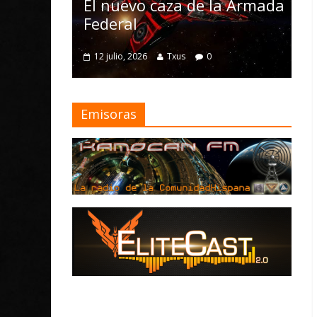
Nomad y nume
l nuevo caza de la Armada
mejoras
ederal
4 julio, 2026
Txus
2 julio, 2026
Txus
0
Emisoras