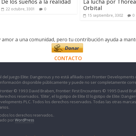
De los sueños a la realidad
La lucha por Thore
Orbital
22 octubre, 3301
0
15 septiembre, 3302
0
y amor a una comunidad, pero tu contribución ayuda a manten
CONTACTO
l del juego Elite: Dangerous y no está afiliado con Frontier Developments 
información disponible públicamente y puede no ser completamente corre
 Frontier © 1993 David Braben, Frontier: First Encounters © 1995 David B
echos reservados. 'Elite', el logotipo de Elite El logotipo de Elite: Dangero
evelopments PLC. Todos los derechos reservados. Todas las otras marcas
rios.
Todos los derechos reservados..
iado por
WordPress