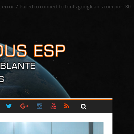
ror 7: Failed to connect to fonts.googleapis.com port 80: