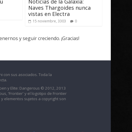
au
Noticias de la Galaxia:
Naves Thargoides nunca
vistas en Electra
15 noviembre, 3303
0
ernos y seguir creciendo. ¡Gracias!
ni con sus asociados. Toda la
cta.
raben y Elite: Dangerous © 2012, 2013
us, 'Frontier' y el logotipo de Frontier
 y elementos sujetos a copyright son