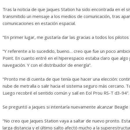
rosas
Diario de Desarrollo de
Mayo de 2026
Tras la noticia de que Jaques Station ha sido encontrada en el 
transmitido un mensaje a los medios de comunicación, tras ap
0
28 mayo, 2026
Txus
0
comunicaciones en estación espacial.
“En primer lugar, me gustaría dar las gracias a todos los piloto
“Y referente a lo sucedido, bueno… creo que fue un poco ambici
Point. En cuanto entré en el hiperespacio estaba claro que algo
navegación. Y con el distribuidor de energía”.
“Pronto me di cuenta de que tenía que hacer una elección: conti
nube de metralla o salir hacia el sistema seguro más cercano. To
Luego recobré el sentido común y salí en Eol Prou RS-T d3-94”.
Se preguntó a Jaques si intentaría nuevamente alcanzar Beagle 
“No creo que Jaques Station vaya a saltar de nuevo pronto. Esta
larga distancia y el último salto afectó mucho a la superestru