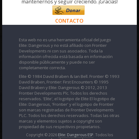
mantenernos y seguir creciendo. ¡Gracias!
CONTACTO
Esta web no es una herramienta oficial del juego
Elite: Dangerous y no está afiliado con Frontier
Developments ni con sus asociados. Toda la
información ofrecida está basada en información
disponible públicamente y puede no ser
completamente correcta.
Elite © 1984 David Braben & Ian Bell. Frontier © 1993
David Braben, Frontier: First Encounters © 1995
David Braben y Elite: Dangerous © 2012, 2013
Frontier Developments Plc. Todos los derechos
reservados. 'Elite', el logotipo de Elite El logotipo de
Elite: Dangerous, 'Frontier' y el logotipo de Frontier
son marcas registradas de Frontier Developments
PLC. Todos los derechos reservados. Todas las otras
marcas y elementos sujetos a copyright son
propiedad de sus respectivos propietarios.
Copyright © 2026
Elite: Dangerous ESP
. Todos los