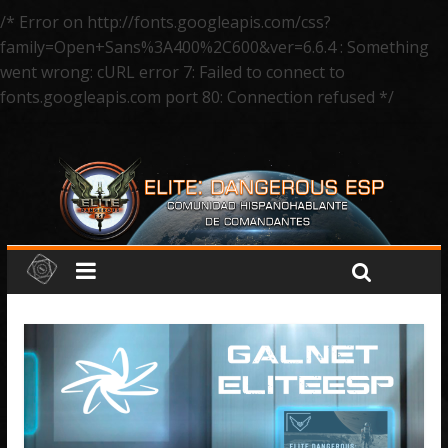
/* Error on http://fonts.googleapis.com/css?
family=Open+Sans%3A400%2C600&ver=6.6.4 : Something
went wrong: cURL error 7: Failed to connect to
fonts.googleapis.com port 80: Connection refused */