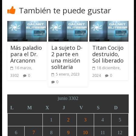
También te puede gustar
Más paladio
La sujeto D-
Titan Cocijo
para el Dr.
2 parte en
destruido,
Arcanonn
una misión
Sol liberado
solitaria
16 marzo,
18 diciembre,
5 enero, 2023
3302
0
2024
0
0
junio 3302
L
M
X
J
V
S
D
1
2
3
4
5
6
7
8
9
10
11
12