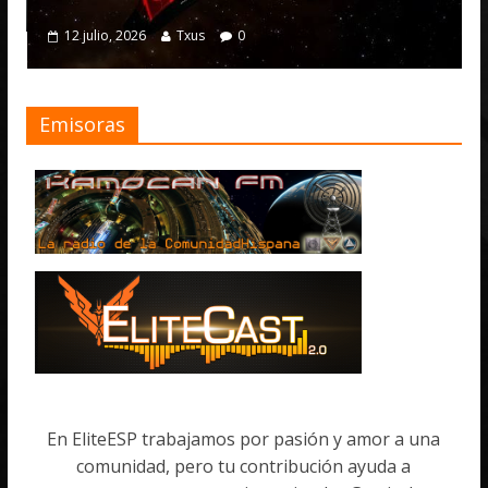
4 julio, 2026
julio, 2026
Txus
0
Emisoras
En EliteESP trabajamos por pasión y amor a una
comunidad, pero tu contribución ayuda a