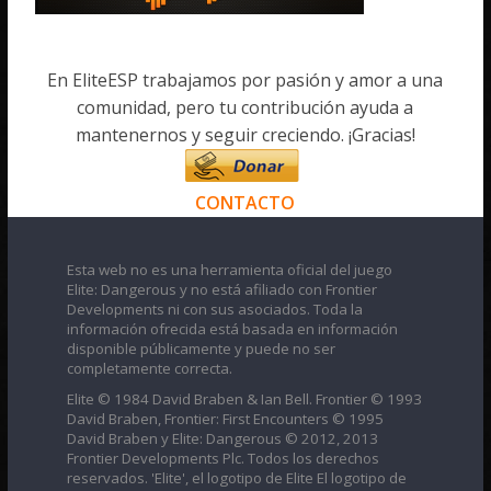
En EliteESP trabajamos por pasión y amor a una
comunidad, pero tu contribución ayuda a
mantenernos y seguir creciendo. ¡Gracias!
CONTACTO
Esta web no es una herramienta oficial del juego
Elite: Dangerous y no está afiliado con Frontier
Developments ni con sus asociados. Toda la
información ofrecida está basada en información
disponible públicamente y puede no ser
completamente correcta.
Elite © 1984 David Braben & Ian Bell. Frontier © 1993
David Braben, Frontier: First Encounters © 1995
David Braben y Elite: Dangerous © 2012, 2013
Frontier Developments Plc. Todos los derechos
reservados. 'Elite', el logotipo de Elite El logotipo de