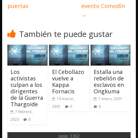
puertas
evento Comodín
→
También te puede gustar
Los
El Cebollazo
Estalla una
activistas
vuelve a
rebelión de
culpan a los
Kappa
esclavos en
dirigentes
Fornacis
Ongkuma
de la Guerra
19 marzo,
7 enero, 3301
Thargoide
3301
0
0
7 febrero,
2023
0
junio 3302