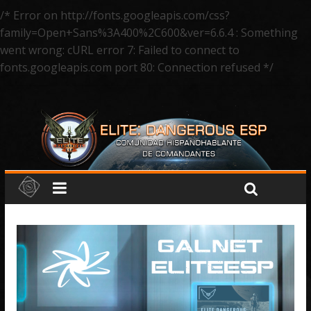
/* Error on http://fonts.googleapis.com/css?
family=Open+Sans%3A400%2C600&ver=6.6.4 : Something
went wrong: cURL error 7: Failed to connect to
fonts.googleapis.com port 80: Connection refused */