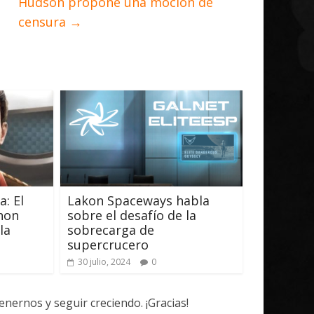
Hudson propone una moción de
censura
→
a: El
Lakon Spaceways habla
hon
sobre el desafío de la
la
sobrecarga de
supercrucero
30 julio, 2024
0
ernos y seguir creciendo. ¡Gracias!