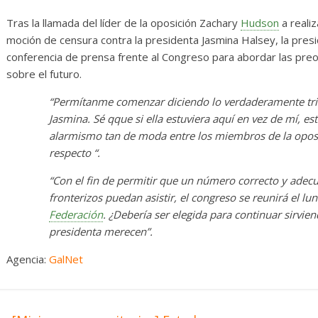
rosas
Diario de Desarrollo de
Mayo de 2026
Tras la llamada del líder de la oposición Zachary
Hudson
a realiz
moción de censura contra la presidenta Jasmina Halsey, la presi
0
28 mayo, 2026
Txus
0
conferencia de prensa frente al Congreso para abordar las preo
sobre el futuro.
“Permítanme comenzar diciendo lo verdaderamente trist
Jasmina. Sé qque si ella estuviera aquí en vez de mí, 
alarmismo tan de moda entre los miembros de la opos
respecto “.
“Con el fin de permitir que un número correcto y ade
fronterizos puedan asistir, el congreso se reunirá el l
Federación
. ¿Debería ser elegida para continuar sirvie
presidenta merecen”.
Agencia:
GalNet