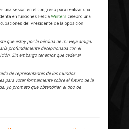
Initiative Concludes
Unica
ar una sesión en el congreso para realizar una
14 abril, 2026
Txus
0
7 abril, 2026
T
denta en funciones Felicia
Winters
celebró una
cupaciones del Presidente de la oposición
e que estoy por la pérdida de mi vieja amiga,
estaría profundamente decepcionada con el
ición. Sin embargo tenemos que ceder al
cuado de representantes de los mundos
unes para votar formalmente sobre el futuro de la
nda, yo prometo que obtendrían el tipo de