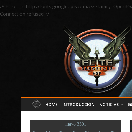
/* Error on http://fonts.googleapis.com/css?family=Open+S
Connection refused */
HOME
INTRODUCCIÓN
NOTICIAS
G
mayo 3301