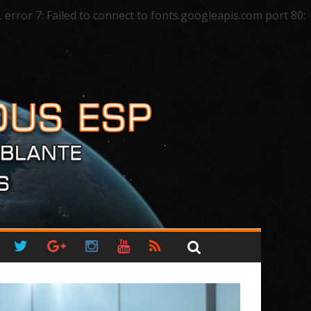
ror 7: Failed to connect to fonts.googleapis.com port 80: