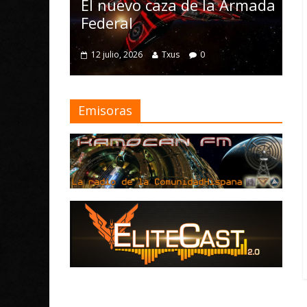
Nomad y nume
l nuevo caza de la Armada
mejoras
ederal
4 julio, 2026
Txus
2 julio, 2026
Txus
0
Emisoras