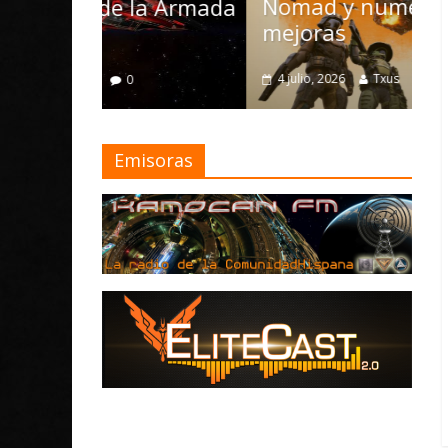
Nomad y numerosas
D
la Armada
mejoras
M
4 julio, 2026
Txus
0
Emisoras