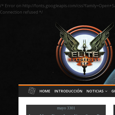
/* Error on http://fonts.googleapis.com/css?family=Open+S
Connection refused */
HOME
INTRODUCCIÓN
NOTICIAS
G
mayo 3301