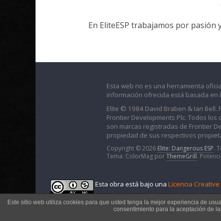
En EliteESP trabajamos por pasión 
Esta web no es una herramienta oficia
información ofrecida está basada en 
Elite © 1984 David Braben & Ian Bell.
Frontier Developments Plc. Todos los der
son marcas registradas de Frontier D
propiedad de sus respectivos propieta
Copyright © 2026
Elite: Dangerous ESP
. 
Tema: ColorMag por
ThemeGrill
. Potenc
Esta obra está bajo una
Licencia Creativ
Este sitio web utiliza cookies para que usted tenga la mejor experiencia de usu
consentimiento para la aceptación de l