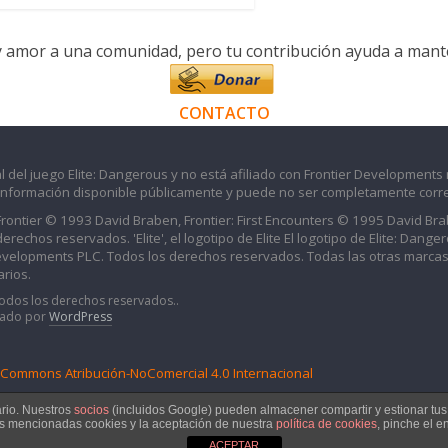
y amor a una comunidad, pero tu contribución ayuda a manten
CONTACTO
l del juego Elite: Dangerous y no está afiliado con Frontier Developments 
información disponible públicamente y puede no ser completamente corre
 Frontier © 1993 David Braben, Frontier: First Encounters © 1995 David B
echos reservados. 'Elite', el logotipo de Elite El logotipo de Elite: Dangero
evelopments PLC. Todos los derechos reservados. Todas las otras marcas
rios.
Todos los derechos reservados..
iado por
WordPress
e Commons Atribución-NoComercial 4.0 Internacional
ario. Nuestros
socios
(incluidos Google) pueden almacener compartir y estionar tu
as mencionadas cookies y la aceptación de nuestra
política de cookies
, pinche el e
ACEPTAR