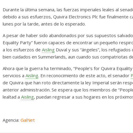
iario de Desarrollo de
Initiative Con
ayo de 2026
Durante la última semana, las fuerzas imperiales leales al sena
14 abril, 2026
Txus
debido a sus esfuerzos, Quivira Electronics Plc fue finalmente 
28 mayo, 2026
Txus
0
lunes por la tarde, antes de lo esperado.
A pesar de haber sido abandonados por sus supuestos salvador
Equality Party” fueron capaces de encontrar un pequeño respiro
a los esfuerzos de
Aisling
Duval y sus “ángeles”, los refugiados 
bien cuidados en Summerlands, aun cuando sus compatriotas de 
Ahora que la guerra ha terminado, “People’s for Quivira Equalit
servicios a
Aisling
. En reconocimiento de este acto, el senador
P
de Quivira que han roto directamente la ley Imperial serán resp
anterior administración. Se espera que los miembros de “People’
lealtad a
Aisling
, puedan regresar a sus hogares en los próximos
Agencia:
GalNet