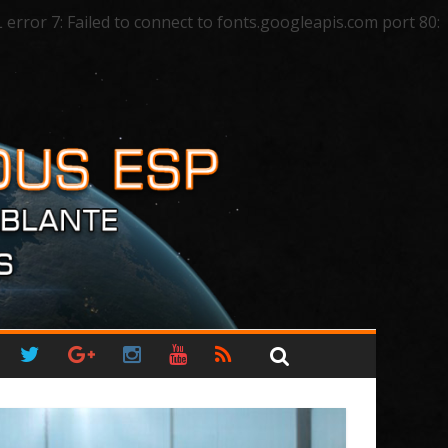
ror 7: Failed to connect to fonts.googleapis.com port 80: