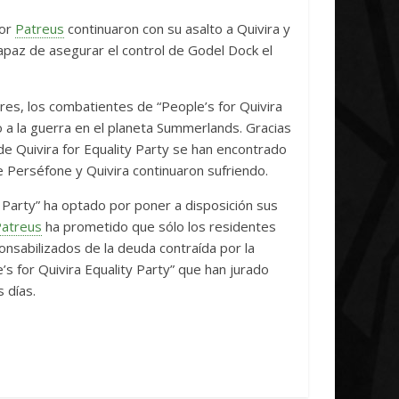
cludes
Unica
dor
Patreus
continuaron con su asalto a Quivira y
0
7 abril, 2026
Txus
0
capaz de asegurar el control de Godel Dock el
es, los combatientes de “People’s for Quivira
 a la guerra en el planeta Summerlands. Gracias
de Quivira for Equality Party se han encontrado
Perséfone y Quivira continuaron sufriendo.
y Party” ha optado por poner a disposición sus
atreus
ha prometido que sólo los residentes
onsabilizados de la deuda contraída por la
s for Quivira Equality Party” que han jurado
 días.