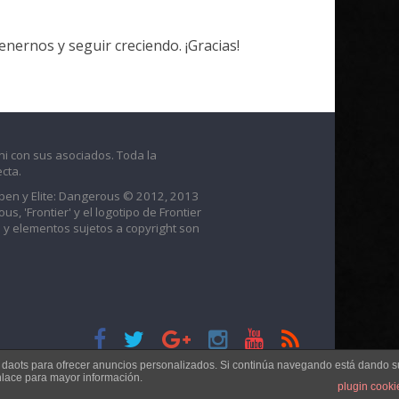
ernos y seguir creciendo. ¡Gracias!
ni con sus asociados. Toda la
cta.
raben y Elite: Dangerous © 2012, 2013
us, 'Frontier' y el logotipo de Frontier
 y elementos sujetos a copyright son
s daots para ofrecer anuncios personalizados. Si continúa navegando está dando s
nlace para mayor información.
plugin cooki