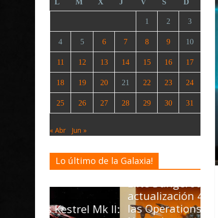
L
M
X
J
V
S
D
1
2
3
4
5
6
7
8
9
10
11
12
13
14
15
16
17
18
19
20
21
22
23
24
25
26
27
28
29
30
31
« Abr
Jun »
Lo último de la Galaxia!
Desarrollo
Noticias
Elite Dangerous recibe la
actualización 4.4.0: llegan
las Operations, el vehículo
trel Mk II: