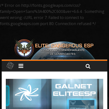
/* Error on http://fonts.googleapis.com/css?
family=Open+Sans%3A400%2C600&ver=6.6.4 : Something
went wrong: cURL error 7: Failed to connect to
fonts.googleapis.com port 80: Connection refused */