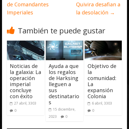
de Comandantes
Quivira desafian a
Imperiales
la desolación
→
También te puede gustar
Noticias de
Ayuda a que
Objetivo de
la galaxia: La
los regalos
la
operación
de Harksing
comunidad:
imperial
lleguen a
La
concluye
sus
expansión
con éxito
destinatario
Colonia
s
27 abril, 3303
6 abril, 3303
15 diciembre,
0
0
2023
0