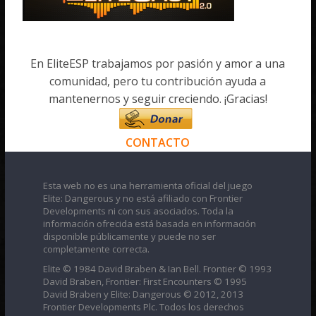
En EliteESP trabajamos por pasión y amor a una
comunidad, pero tu contribución ayuda a
mantenernos y seguir creciendo. ¡Gracias!
CONTACTO
Esta web no es una herramienta oficial del juego
Elite: Dangerous y no está afiliado con Frontier
Developments ni con sus asociados. Toda la
información ofrecida está basada en información
disponible públicamente y puede no ser
completamente correcta.
Elite © 1984 David Braben & Ian Bell. Frontier © 1993
David Braben, Frontier: First Encounters © 1995
David Braben y Elite: Dangerous © 2012, 2013
Frontier Developments Plc. Todos los derechos