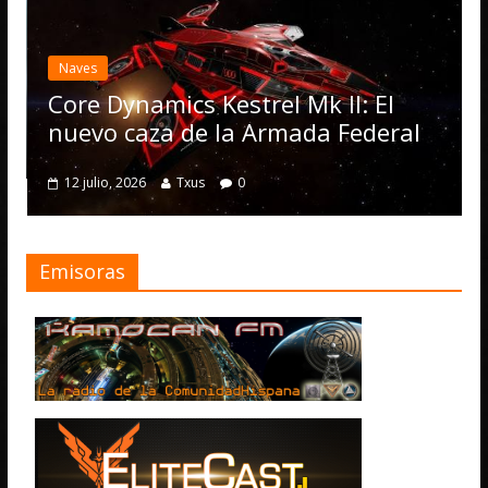
Desarrollo
Elite D
actuali
ves
Operat
re Dynamics Kestrel Mk II: El
numero
evo caza de la Armada Federal
4 julio, 20
2 julio, 2026
Txus
0
Emisoras