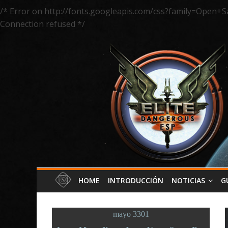
/* Error on http://fonts.googleapis.com/css?family=Open+S
Connection refused */
HOME
INTRODUCCIÓN
NOTICIAS
G
mayo 3301