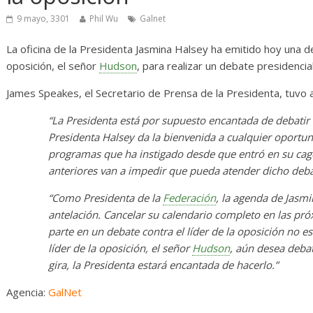
rosas
Diario de Desarrollo de
Mayo de 2026
9 mayo, 3301
Phil Wu
Galnet
La oficina de la Presidenta Jasmina Halsey ha emitido hoy una d
0
28 mayo, 2026
Txus
0
oposición, el señor
Hudson
, para realizar un debate presidencia
James Speakes, el Secretario de Prensa de la Presidenta, tuvo a
“La Presidenta está por supuesto encantada de debatir co
Presidenta Halsey da la bienvenida a cualquier oportun
programas que ha instigado desde que entró en su cag
anteriores van a impedir que pueda atender dicho deba
“Como Presidenta de la
Federación
, la agenda de Jasm
antelación. Cancelar su calendario completo en las p
parte en un debate contra el líder de la oposición no es
líder de la oposición, el señor
Hudson
, aún desea debat
gira, la Presidenta estará encantada de hacerlo.”
Agencia:
GalNet