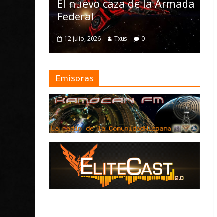
Nomad y nume
l nuevo caza de la Armada
mejoras
ederal
4 julio, 2026
Txus
2 julio, 2026
Txus
0
Emisoras