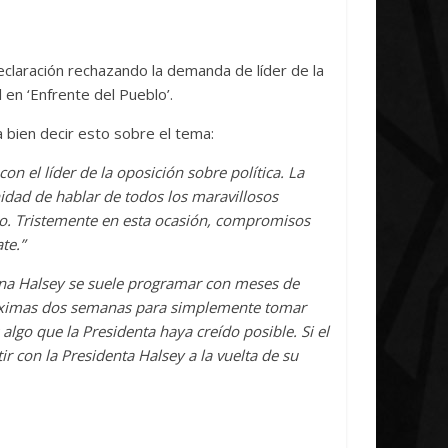
Initiative Concludes
Unica
14 abril, 2026
Txus
0
7 abril, 2026
T
eclaración rechazando la demanda de líder de la
l en ‘Enfrente del Pueblo’.
 bien decir esto sobre el tema:
n el líder de la oposición sobre política. La
idad de hablar de todos los maravillosos
o. Tristemente en esta ocasión, compromisos
te.”
ina Halsey se suele programar con meses de
róximas dos semanas para simplemente tomar
 algo que la Presidenta haya creído posible. Si el
ir con la Presidenta Halsey a la vuelta de su