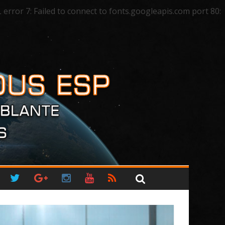
ror 7: Failed to connect to fonts.googleapis.com port 80: