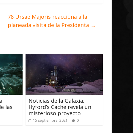
78 Ursae Majoris reacciona a la
planeada visita de la Presidenta
→
a:
Noticias de la Galaxia:
e las
Hyford’s Cache revela un
misterioso proyecto
15 septiembre, 2021
0