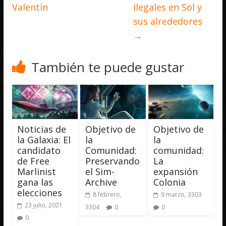
Valentín
ilegales en Sol y
sus alrededores
→
También te puede gustar
Noticias de
Objetivo de
Objetivo de
la Galaxia: El
la
la
candidato
Comunidad:
comunidad:
de Free
Preservando
La
Marlinist
el Sim-
expansión
gana las
Archive
Colonia
elecciones
8 febrero,
9 marzo, 3303
23 julio, 2021
3304
0
0
0