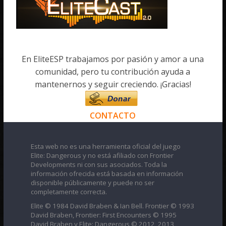
En EliteESP trabajamos por pasión y amor a una
comunidad, pero tu contribución ayuda a
mantenernos y seguir creciendo. ¡Gracias!
CONTACTO
Esta web no es una herramienta oficial del juego
Elite: Dangerous y no está afiliado con Frontier
Developments ni con sus asociados. Toda la
información ofrecida está basada en información
disponible públicamente y puede no ser
completamente correcta.
Elite © 1984 David Braben & Ian Bell. Frontier © 1993
David Braben, Frontier: First Encounters © 1995
David Braben y Elite: Dangerous © 2012, 2013