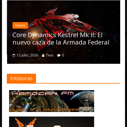
Desarrollo
N
Elite Dan
actualizac
Operation
Dynamics Kestrel Mk II: El
numerosa
o caza de la Armada Federal
4 julio, 2026
o, 2026
Txus
0
Emisoras