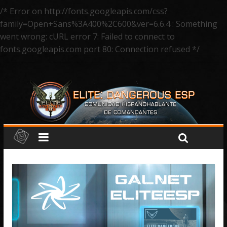
/* Error on http://fonts.googleapis.com/css?
family=Open+Sans%3A400%2C600&ver=6.6.4 : Something
went wrong: cURL error 7: Failed to connect to
fonts.googleapis.com port 80: Connection refused */