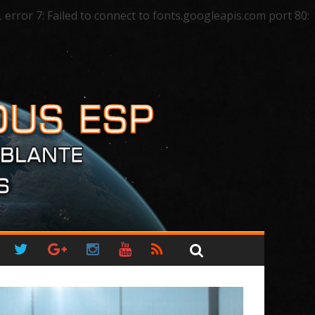
ror 7: Failed to connect to fonts.googleapis.com port 80: