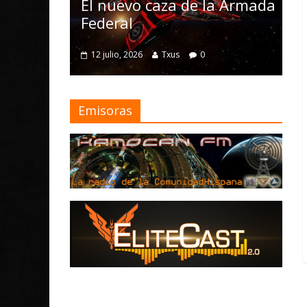
Nomad y numero
nuevo caza de la Armada
mejoras
eral
4 julio, 2026
Txus
0
ulio, 2026
Txus
0
Emisoras