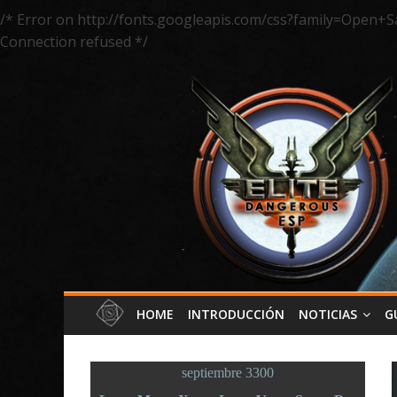
/* Error on http://fonts.googleapis.com/css?family=Open+S
Connection refused */
HOME
INTRODUCCIÓN
NOTICIAS
G
septiembre 3300