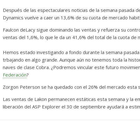
sas
Diario de Desarrollo de
Mayo de 2026
Después de las espectaculares noticias de la semana pasada de
Dynamics vuelve a caer un 13,6% de su cuota de mercado habitu
28 mayo, 2026
Txus
0
Faulcon deLacy sigue dominando las ventas y refuerza su cont
ventas del 1,6%, lo que le da un 41,6% del total de la cuota de
Hemos estado investigando a fondo durante la semana pasada t
trbajando en algo grande. Aunque aún no tenemos toda la histor
naves de clase Cobra. ¿Podremos vincular este futuro movimient
Federación
?
Zorgon Peterson se ha quedado con el 26% del mercado esta 
Las ventas de Lakon permanecen estáticas esta semana y la em
liberación del ASP Explorer el 30 de septiembre ayudará a estim