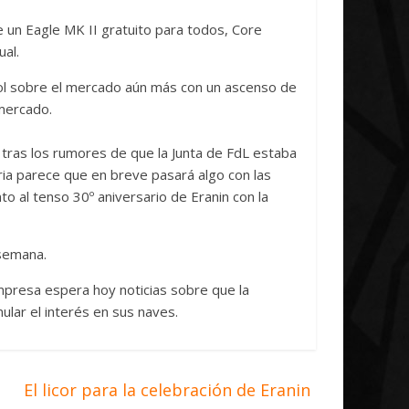
Initiative Concludes
Unica
 un Eagle MK II gratuito para todos, Core
14 abril, 2026
Txus
0
7 abril, 2026
Txus
al.
rol sobre el mercado aún más con un ascenso de
 mercado.
ras los rumores de que la Junta de FdL estaba
ia parece que en breve pasará algo con las
o al tenso 30º aniversario de Eranin con la
semana.
presa espera hoy noticias sobre que la
ular el interés en sus naves.
El licor para la celebración de Eranin